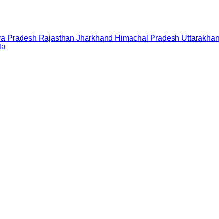
a Pradesh
Rajasthan
Jharkhand
Himachal Pradesh
Uttarakha
la