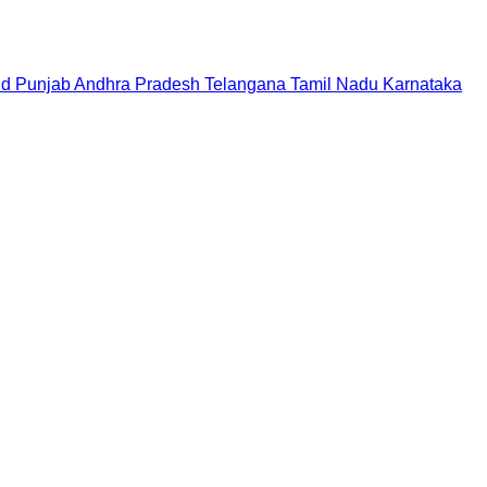
nd
Punjab
Andhra Pradesh
Telangana
Tamil Nadu
Karnataka