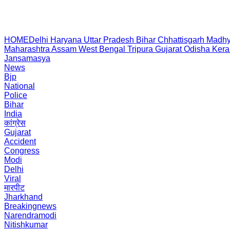
HOME
Delhi
Haryana
Uttar Pradesh
Bihar
Chhattisgarh
Madhy
Maharashtra
Assam
West Bengal
Tripura
Gujarat
Odisha
Kera
Jansamasya
News
Bjp
National
Police
Bihar
India
कांग्रेस
Gujarat
Accident
Congress
Modi
Delhi
Viral
मारपीट
Jharkhand
Breakingnews
Narendramodi
Nitishkumar