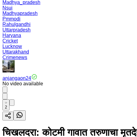
Madhya_pradesh
Nsui
Madhyapradesh
Pmmodi
Rahulgandhi
Uttarpradesh
Haryana
Cricket
Lucknow
Uttarakhand
Crimenews
anjangaon24
No video available
2
चिखलदरा: कोटमी गावात तरुणाचा मृतदे