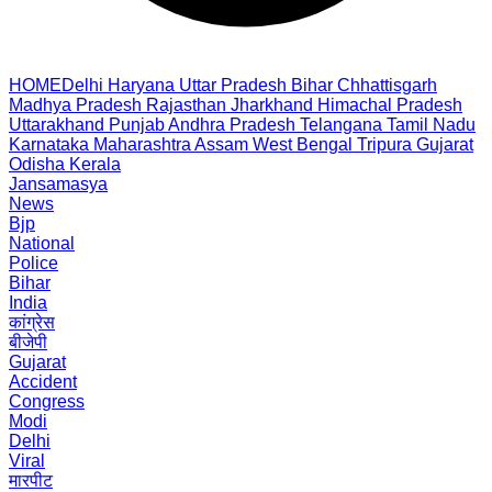
HOME
Delhi
Haryana
Uttar Pradesh
Bihar
Chhattisgarh
Madhya Pradesh
Rajasthan
Jharkhand
Himachal Pradesh
Uttarakhand
Punjab
Andhra Pradesh
Telangana
Tamil Nadu
Karnataka
Maharashtra
Assam
West Bengal
Tripura
Gujarat
Odisha
Kerala
Jansamasya
News
Bjp
National
Police
Bihar
India
कांग्रेस
बीजेपी
Gujarat
Accident
Congress
Modi
Delhi
Viral
मारपीट