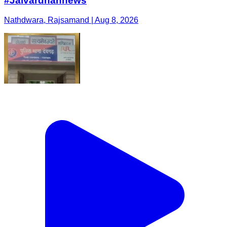
#Jaivardhannews
Nathdwara, Rajsamand | Aug 8, 2026