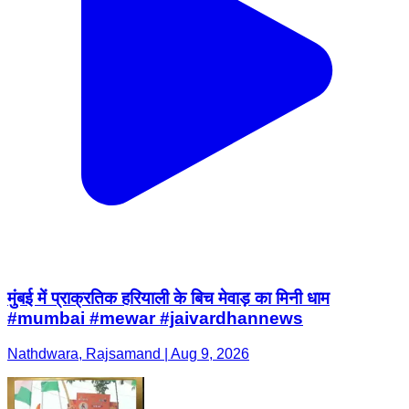
मुंबई में प्राक्रतिक हरियाली के बिच मेवाड़ का मिनी धाम
#mumbai #mewar #jaivardhannews
Nathdwara, Rajsamand | Aug 9, 2026