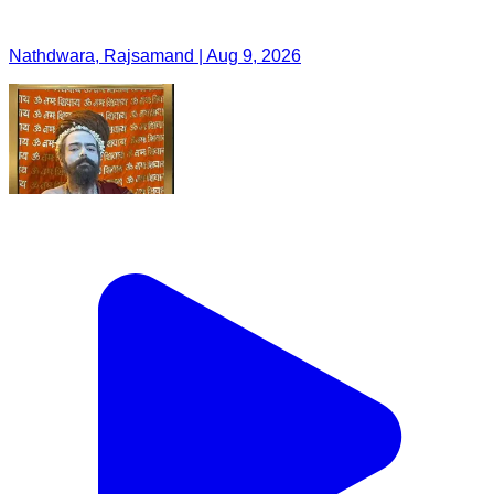
Nathdwara, Rajsamand | Aug 9, 2026