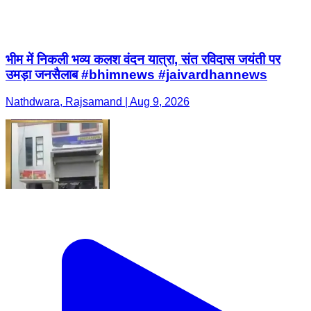
भीम में निकली भव्य कलश वंदन यात्रा, संत रविदास जयंती पर
उमड़ा जनसैलाब #bhimnews #jaivardhannews
Nathdwara, Rajsamand | Aug 9, 2026