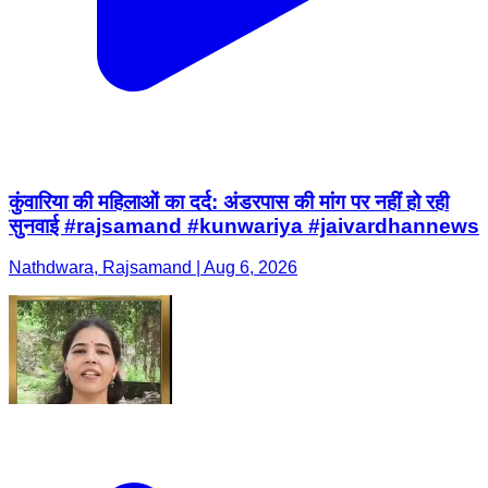
कुंवारिया की महिलाओं का दर्द: अंडरपास की मांग पर नहीं हो रही
सुनवाई #rajsamand #kunwariya #jaivardhannews
Nathdwara, Rajsamand | Aug 6, 2026