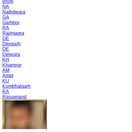
Bhim
NA
Nathdwara
GA
Garhbor
RA
Railmagra
DE
Deogarh
DE
Delwara
KH
Khamnor
AM
Amet
KU
Kumbhalgarh
RA
Rajsamand