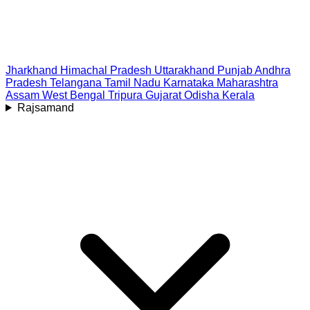
Jharkhand
Himachal Pradesh
Uttarakhand
Punjab
Andhra
Pradesh
Telangana
Tamil Nadu
Karnataka
Maharashtra
Assam
West Bengal
Tripura
Gujarat
Odisha
Kerala
Rajsamand