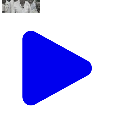
कई बार शिकायतें मगर समाधान नहीं, पानी से भरे नाले से गुजरने को
मजबूर कुंवारिया के किसान . #Rajsamandnews
#Farmerproblem #Jaivardhannews