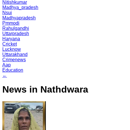
Nitishkumar
Madhya_pradesh
Nsui
Madhyapradesh
Pmmodi
Rahulgandhi
Uttarpradesh
Haryana
Cricket
Lucknow
Uttarakhand
Crimenews
Aap
Education
←
News in Nathdwara