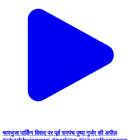
चारभुजा पार्किंग विवाद पर पूर्व सरपंच पुष्पा गुर्जर की अपील
#charbhujanews #parking #jaivardhannews