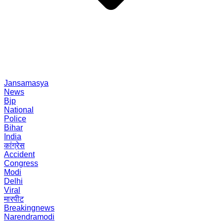
Jansamasya
News
Bjp
National
Police
Bihar
India
कांग्रेस
Accident
Congress
Modi
Delhi
Viral
मारपीट
Breakingnews
Narendramodi