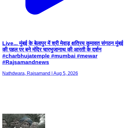
Live... मुंबई के बेलापुर में श्री मेवाड़ क्षत्रिय कुमावत संगठन मुंबई
की पहल पर बने मंदिर चारभुजानाथ की आरती के दर्शन
#charbhujatemple #mumbai #mewar
#Rajsamandnews
Nathdwara, Rajsamand | Aug 5, 2026