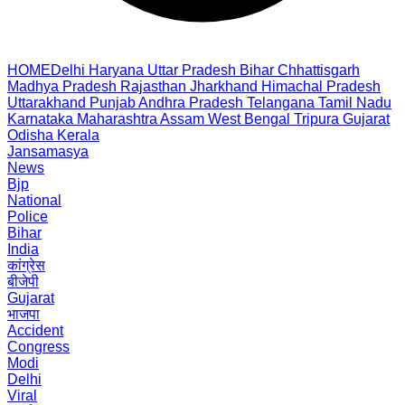
HOME
Delhi
Haryana
Uttar Pradesh
Bihar
Chhattisgarh
Madhya Pradesh
Rajasthan
Jharkhand
Himachal Pradesh
Uttarakhand
Punjab
Andhra Pradesh
Telangana
Tamil Nadu
Karnataka
Maharashtra
Assam
West Bengal
Tripura
Gujarat
Odisha
Kerala
Jansamasya
News
Bjp
National
Police
Bihar
India
कांग्रेस
बीजेपी
Gujarat
भाजपा
Accident
Congress
Modi
Delhi
Viral