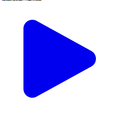
पहली सोमवारी पर बाबा पंचमुखीनाथ धाम में उमड़ी अपार श्रद्धा ,हर-
हर महादेव के जयघोष, हवेली खड़गपुर
Kharagpur, Munger | Aug 3, 2026