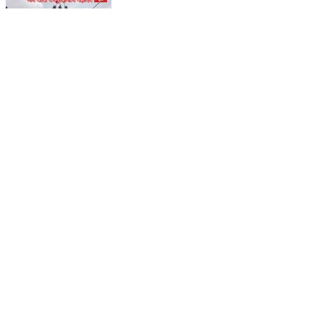
सोमवारी पर बाबा पंचमुखीनाथ धाम में उमड़ी अपार श्रद्धा ,हर-हर
महादेव के जयघोष से भक्तिमय हुआ खड़गपुर
Kharagpur, Munger | Aug 3, 2026