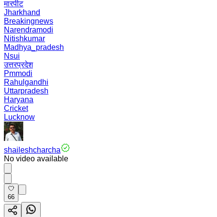
मारपीट
Jharkhand
Breakingnews
Narendramodi
Nitishkumar
Madhya_pradesh
Nsui
उत्तरप्रदेश
Pmmodi
Rahulgandhi
Uttarpradesh
Haryana
Cricket
Lucknow
shaileshcharcha
No video available
66