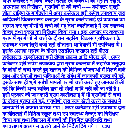
अपर कलेक्टर ने किया काली तलाई एवं ककरधा का भ्रमण स्कूल,
अस्पताल का निरीक्षण, ग्रामीणों से की चर्चा ----- कलेक्टर सुश्री
शीला दाहिमा के मार्गदर्शन में अपर कलेक्टर श्री रूपेश उपाध्याय द्वारा
आदिवासी विकासखण्ड कराहल के ग्राम कालीतलाई एवं ककरधा का
भ्रमण कर ग्रामीणों से चर्चा की गई तथा कालीतलाई में उप स्वास्थ्य
केन्द्र तथा स्कूल का निरीक्षण किया गया। इस अवसर पर ककरधा
ग्राम में ग्रामीणों से चर्चा के दौरान सहरिया विकास प्राधिकरण के
उपाध्यक्ष राज्यमंत्री दर्जा श्री सीताराम आदिवासी भी उपस्थित थे।
इसके अलावा भ्रमण के दौरान एसडीएम कराहल श्री बीएस
श्रीवास्तव, तहसीलदार श्री दीपेश धाकड आदि मौजूद रहें। अपर
कलेक्टर श्री रूपेश उपाध्याय द्वारा ग्राम ककरधा में सहरिया समुदाय
के लोगों से चर्चा करते हुए शासन की विभिन्न योजनाओं में मिलने वाले
लाभ और सेवाओं तथा सुविधाओं के संबंध में जानकारी प्राप्त की गई,
इसके साथ ही भूमि संबंधी मामलों पर भी चर्चा करते हुए जानकारी ली
गई कि किसी अन्य व्यक्ति द्वारा तो खेती आदि नही की जा रही है।
इसी प्रकार की जानकारी ग्राम कालीतलाई में भी ग्रामीणों से चर्चा
के दौरान प्राप्त की गई, ग्रामीणों द्वारा स्वयं खेती करने के संबंध में
जानकारी से अवगत कराया गया। अपर कलेक्टर श्री उपाध्याय द्वारा
कालीतलाई में मिडिल स्कूल तथा उप स्वास्थ्य केन्द्र का निरीक्षण
किया गया तथा विद्यालय में बच्चों की नियमित उपस्थिति तथा
गुणवत्तापूर्ण अध्ययन कराये जाने के निर्देश दिये गये। - CM