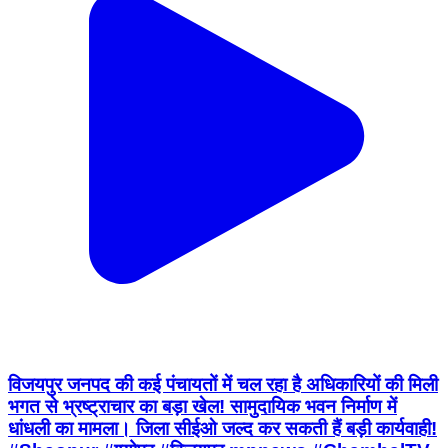
विजयपुर जनपद की कई पंचायतों में चल रहा है अधिकारियों की मिली
भगत से भ्रष्ट्राचार का बड़ा खेल! सामुदायिक भवन निर्माण में
धांधली का मामला। जिला सीईओ जल्द कर सकती हैं बड़ी कार्यवाही!
#Sheopur #श्योपुर #विजयपुर mpnews #ChambalTV
Sheopur, Sheopur | Aug 5, 2026