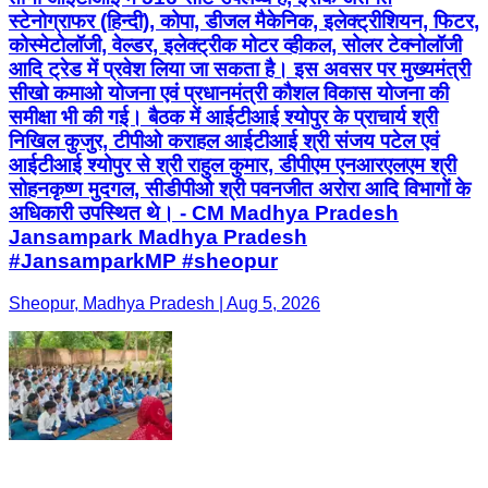
स्टेनोग्राफर (हिन्दी), कोपा, डीजल मैकेनिक, इलेक्ट्रीशियन, फिटर,
कोस्मेटोलॉजी, वेल्डर, इलेक्ट्रीक मोटर व्हीकल, सोलर टेक्नोलॉजी
आदि ट्रेड में प्रवेश लिया जा सकता है। इस अवसर पर मुख्यमंत्री
सीखो कमाओ योजना एवं प्रधानमंत्री कौशल विकास योजना की
समीक्षा भी की गई। बैठक में आईटीआई श्योपुर के प्राचार्य श्री
निखिल कुजुर, टीपीओ कराहल आईटीआई श्री संजय पटेल एवं
आईटीआई श्योपुर से श्री राहुल कुमार, डीपीएम एनआरएलएम श्री
सोहनकृष्ण मुदगल, सीडीपीओ श्री पवनजीत अरोरा आदि विभागों के
अधिकारी उपस्थित थे। - CM Madhya Pradesh
Jansampark Madhya Pradesh
#JansamparkMP #sheopur
Sheopur, Madhya Pradesh | Aug 5, 2026