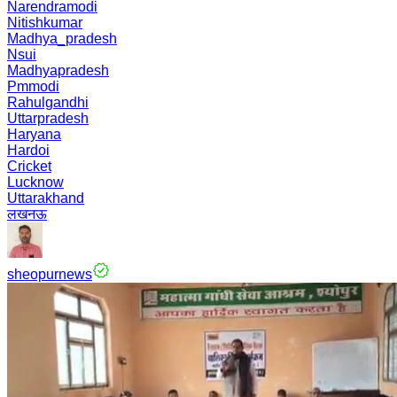
Narendramodi
Nitishkumar
Madhya_pradesh
Nsui
Madhyapradesh
Pmmodi
Rahulgandhi
Uttarpradesh
Haryana
Hardoi
Cricket
Lucknow
Uttarakhand
लखनऊ
sheopurnews