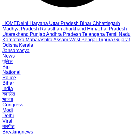
HOME
Delhi
Haryana
Uttar Pradesh
Bihar
Chhattisgarh
Madhya Pradesh
Rajasthan
Jharkhand
Himachal Pradesh
Uttarakhand
Punjab
Andhra Pradesh
Telangana
Tamil Nadu
Karnataka
Maharashtra
Assam
West Bengal
Tripura
Gujarat
Odisha
Kerala
Jansamasya
News
पुलिस
Bjp
National
Police
Bihar
India
कांग्रेस
भाजपा
Congress
Modi
Delhi
Viral
मारपीट
Breakingnews