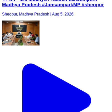
Madhya Pradesh #JansamparkMP #sheopur
Sheopur, Madhya Pradesh | Aug 5, 2026