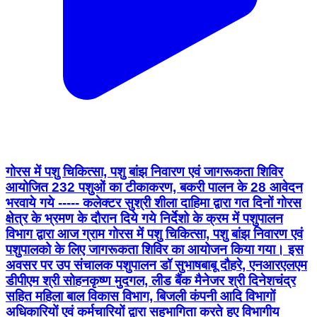
गोरस में पशु चिकित्सा, पशु बांझ निवारण एवं जागरूकता शिविर
आयोजित 232 पशुओं का टीकाकरण, बकरी पालन के 28 आवेदन
भरवाये गये ----- कलेक्टर सुश्री शीला दाहिमा द्वारा गत दिनों गोरस
क्षेत्र के भ्रमण के दौरान दिये गये निर्देशो के क्रम में पशुपालन
विभाग द्वारा आज ग्राम गोरस में पशु चिकित्सा, पशु बांझ निवारण एवं
पशुपालको के लिए जागरूकता शिविर का आयोजन किया गया। इस
अवसर पर उप संचालक पशुपालन डॉ सुभाषबाबू दौहरे, एनआरएलएम
डीपीएम श्री सोहनकृष्ण मुदगल, लीड बैंक मैनेजर श्री दिनेशचंद्र
सहित महिला बाल विकास विभाग, बिजली कंपनी आदि विभागों
अधिकारियों एवं कर्मचारियों द्वारा सहभागिता करते हुए विभागीय