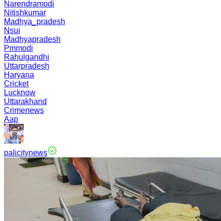
Narendramodi
Nitishkumar
Madhya_pradesh
Nsui
Madhyapradesh
Pmmodi
Rahulgandhi
Uttarpradesh
Haryana
Cricket
Lucknow
Uttarakhand
Crimenews
Aap
palicitynews