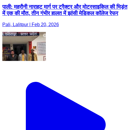
पाली: महरौनी नाराहट मार्ग पर ट्रैक्टर और मोटरसाइकिल की भिड़ंत
में एक की मौत, तीन गंभीर हालत में झांसी मेडिकल कॉलेज रेफर
Pali, Lalitpur | Feb 20, 2026