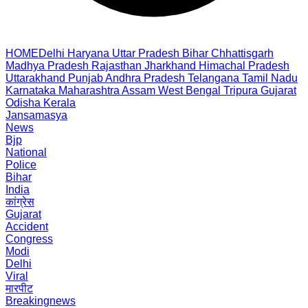
HOME
Delhi
Haryana
Uttar Pradesh
Bihar
Chhattisgarh
Madhya Pradesh
Rajasthan
Jharkhand
Himachal Pradesh
Uttarakhand
Punjab
Andhra Pradesh
Telangana
Tamil Nadu
Karnataka
Maharashtra
Assam
West Bengal
Tripura
Gujarat
Odisha
Kerala
Jansamasya
News
Bjp
National
Police
Bihar
India
कांग्रेस
Gujarat
Accident
Congress
Modi
Delhi
Viral
मारपीट
Breakingnews