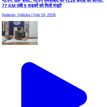
नटेरन: MP बजट: नटेरन शमशाबाद को ₹116 करोड़ की सौगात,
77 KM लंबी 9 सड़कों को मिली मंजूरी
Nateran, Vidisha | Feb 19, 2026