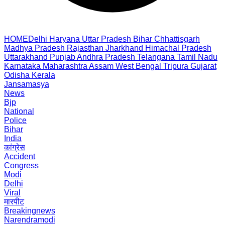
HOME
Delhi
Haryana
Uttar Pradesh
Bihar
Chhattisgarh
Madhya Pradesh
Rajasthan
Jharkhand
Himachal Pradesh
Uttarakhand
Punjab
Andhra Pradesh
Telangana
Tamil Nadu
Karnataka
Maharashtra
Assam
West Bengal
Tripura
Gujarat
Odisha
Kerala
Jansamasya
News
Bjp
National
Police
Bihar
India
कांग्रेस
Accident
Congress
Modi
Delhi
Viral
मारपीट
Breakingnews
Narendramodi