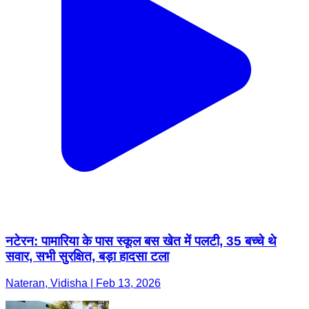
नटेरन: पामारिया के पास स्कूल बस खेत में पलटी, 35 बच्चे थे
सवार, सभी सुरक्षित, बड़ा हादसा टला
Nateran, Vidisha | Feb 13, 2026