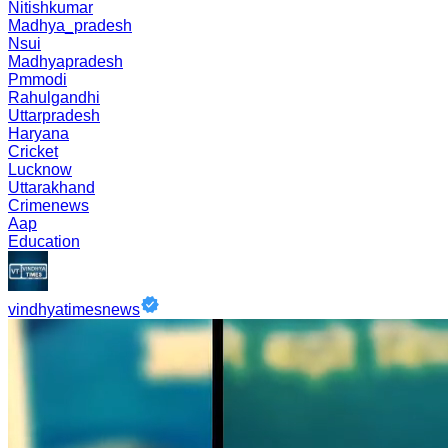
Nitishkumar
Madhya_pradesh
Nsui
Madhyapradesh
Pmmodi
Rahulgandhi
Uttarpradesh
Haryana
Cricket
Lucknow
Uttarakhand
Crimenews
Aap
Education
vindhyatimesnews