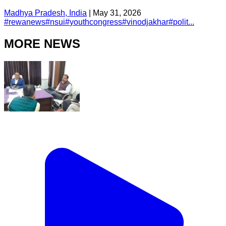
Madhya Pradesh, India
|
May 31, 2026
#
rewanews
#
nsui
#
youthcongress
#
vinodjakhar
#
polit...
MORE NEWS