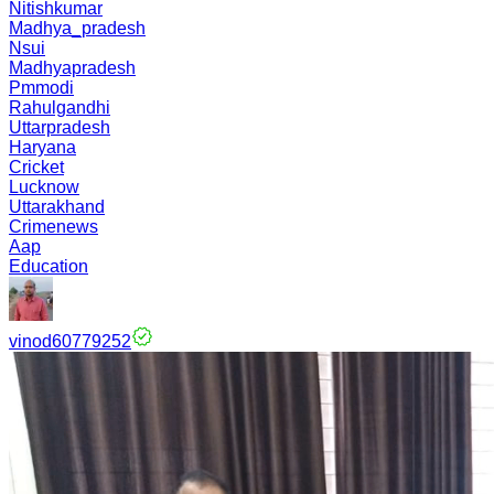
Nitishkumar
Madhya_pradesh
Nsui
Madhyapradesh
Pmmodi
Rahulgandhi
Uttarpradesh
Haryana
Cricket
Lucknow
Uttarakhand
Crimenews
Aap
Education
vinod60779252