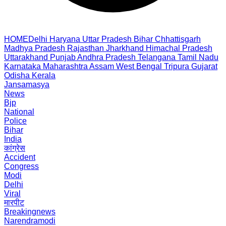
HOME
Delhi
Haryana
Uttar Pradesh
Bihar
Chhattisgarh
Madhya Pradesh
Rajasthan
Jharkhand
Himachal Pradesh
Uttarakhand
Punjab
Andhra Pradesh
Telangana
Tamil Nadu
Karnataka
Maharashtra
Assam
West Bengal
Tripura
Gujarat
Odisha
Kerala
Jansamasya
News
Bjp
National
Police
Bihar
India
कांग्रेस
Accident
Congress
Modi
Delhi
Viral
मारपीट
Breakingnews
Narendramodi