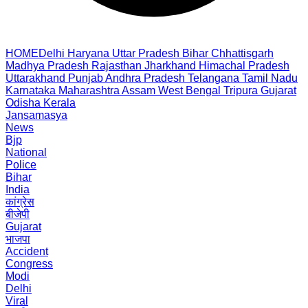
HOME
Delhi
Haryana
Uttar Pradesh
Bihar
Chhattisgarh
Madhya Pradesh
Rajasthan
Jharkhand
Himachal Pradesh
Uttarakhand
Punjab
Andhra Pradesh
Telangana
Tamil Nadu
Karnataka
Maharashtra
Assam
West Bengal
Tripura
Gujarat
Odisha
Kerala
Jansamasya
News
Bjp
National
Police
Bihar
India
कांग्रेस
बीजेपी
Gujarat
भाजपा
Accident
Congress
Modi
Delhi
Viral