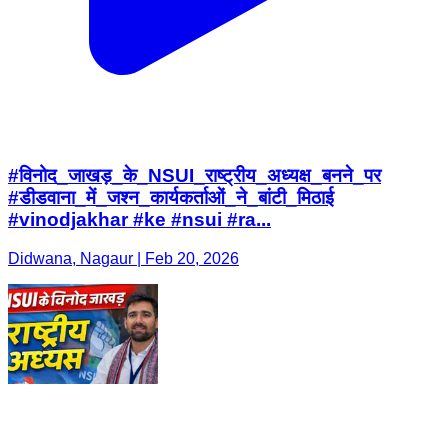
#विनोद_जाखड़_के_NSUI_राष्ट्रीय_अध्यक्ष_बनने_पर
#डीडवाना_में_जश्न_कार्यकर्ताओं_ने_बांटी_मिठाई
#vinodjakhar #ke #nsui #ra...
Didwana, Nagaur | Feb 20, 2026