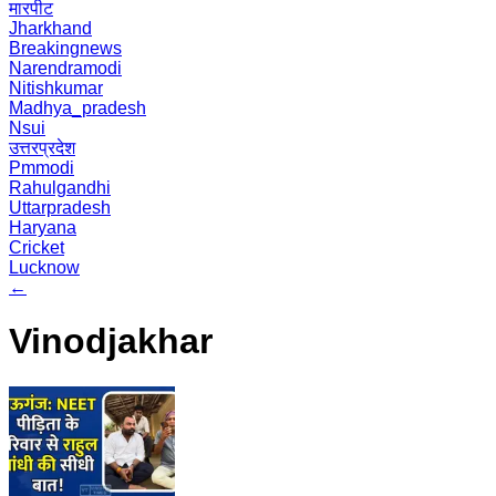
मारपीट
Jharkhand
Breakingnews
Narendramodi
Nitishkumar
Madhya_pradesh
Nsui
उत्तरप्रदेश
Pmmodi
Rahulgandhi
Uttarpradesh
Haryana
Cricket
Lucknow
←
Vinodjakhar