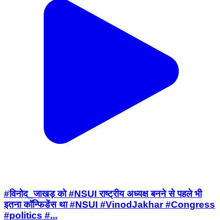
#विनोद_जाखड़ को #NSUI राष्ट्रीय अध्यक्ष बनने से पहले भी
इतना कॉन्फिडेंस था #NSUI #VinodJakhar #Congress
#politics #...