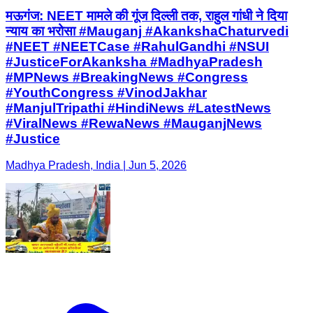
मऊगंज: NEET मामले की गूंज दिल्ली तक, राहुल गांधी ने दिया
न्याय का भरोसा #Mauganj #AkankshaChaturvedi
#NEET #NEETCase #RahulGandhi #NSUI
#JusticeForAkanksha #MadhyaPradesh
#MPNews #BreakingNews #Congress
#YouthCongress #VinodJakhar
#ManjulTripathi #HindiNews #LatestNews
#ViralNews #RewaNews #MauganjNews
#Justice
Madhya Pradesh, India | Jun 5, 2026