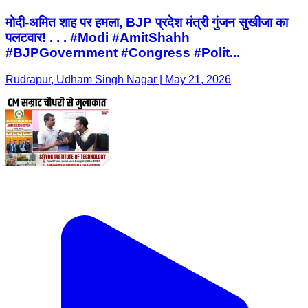
मोदी-अमित शाह पर हमला, BJP प्रदेश मंत्री गुंजन सुखीजा का
पलटवार! . . . #Modi #AmitShahh
#BJPGovernment #Congress #Polit...
Rudrapur, Udham Singh Nagar | May 21, 2026