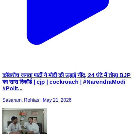
कॉकरोच जनता पार्टी ने मोदी की उड़ाई नींद, 24 घंटे में तोड़ा BJP
का सारा रिकॉर्ड | cjp | cockroach | #NarendraModi
#Polit...
Sasaram, Rohtas | May 21, 2026