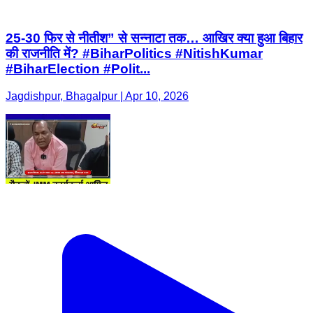
25-30 फिर से नीतीश” से सन्नाटा तक… आखिर क्या हुआ बिहार
की राजनीति में? #BiharPolitics #NitishKumar
#BiharElection #Polit...
Jagdishpur, Bhagalpur | Apr 10, 2026