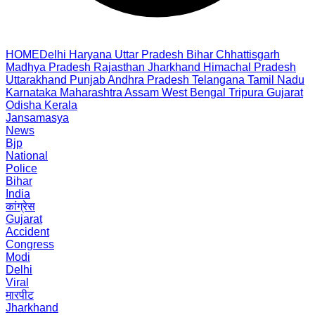
HOME
Delhi
Haryana
Uttar Pradesh
Bihar
Chhattisgarh
Madhya Pradesh
Rajasthan
Jharkhand
Himachal Pradesh
Uttarakhand
Punjab
Andhra Pradesh
Telangana
Tamil Nadu
Karnataka
Maharashtra
Assam
West Bengal
Tripura
Gujarat
Odisha
Kerala
Jansamasya
News
Bjp
National
Police
Bihar
India
कांग्रेस
Gujarat
Accident
Congress
Modi
Delhi
Viral
मारपीट
Jharkhand