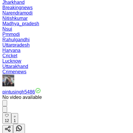
Jharkhand
Breakingnews
Narendramodi
Nitishkumar
Madhya_pradesh
Nsui
Pmmodi
Rahulgandhi
Uttarpradesh
Haryana
Cricket
Lucknow
Uttarakhand
Crimenews
pintusingh5486
No video available
12
1