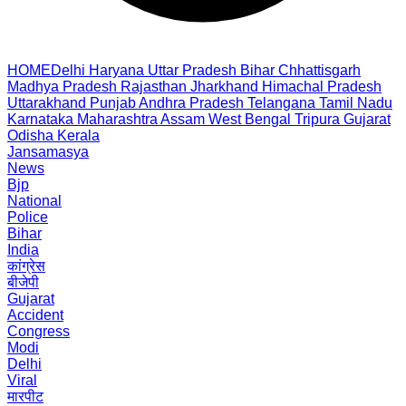
HOME
Delhi
Haryana
Uttar Pradesh
Bihar
Chhattisgarh
Madhya Pradesh
Rajasthan
Jharkhand
Himachal Pradesh
Uttarakhand
Punjab
Andhra Pradesh
Telangana
Tamil Nadu
Karnataka
Maharashtra
Assam
West Bengal
Tripura
Gujarat
Odisha
Kerala
Jansamasya
News
Bjp
National
Police
Bihar
India
कांग्रेस
बीजेपी
Gujarat
Accident
Congress
Modi
Delhi
Viral
मारपीट