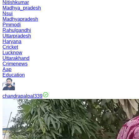
Nitishkumar
Madhya_pradesh
Nsui
Madhyapradesh
Pmmodi
Rahulgandhi
Uttarpradesh
Haryana
Cricket
Lucknow
Uttarakhand
Crimenews
Aap
Education
chandrapalpal339