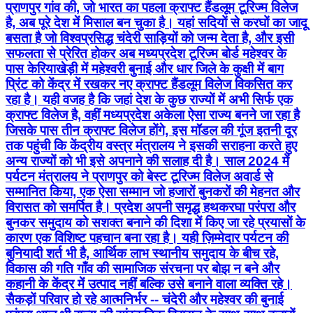
प्राणपुर गांव की, जो भारत का पहला क्राफ्ट हैंडलूम टूरिज्म विलेज
है, अब पूरे देश में मिसाल बन चुका है। यहां सदियों से करघों का जादू
बसता है जो विश्वप्रसिद्ध चंदेरी साड़ियों को जन्म देता है, और इसी
सफलता से प्रेरित होकर अब मध्यप्रदेश टूरिज्म बोर्ड महेश्वर के
पास केरियाखेड़ी में महेश्वरी बुनाई और धार जिले के कुक्षी में बाग
प्रिंट को केंद्र में रखकर नए क्राफ्ट हैंडलूम विलेज विकसित कर
रहा है। यही वजह है कि जहां देश के कुछ राज्यों में अभी सिर्फ एक
क्राफ्ट विलेज है, वहीं मध्यप्रदेश अकेला ऐसा राज्य बनने जा रहा है
जिसके पास तीन क्राफ्ट विलेज होंगे, इस मॉडल की गूंज इतनी दूर
तक पहुंची कि केंद्रीय वस्त्र मंत्रालय ने इसकी सराहना करते हुए
अन्य राज्यों को भी इसे अपनाने की सलाह दी है। साल 2024 में
पर्यटन मंत्रालय ने प्राणपुर को बेस्ट टूरिज्म विलेज अवार्ड से
सम्मानित किया, एक ऐसा सम्मान जो हजारों बुनकरों की मेहनत और
विरासत को समर्पित है। प्रदेश अपनी समृद्ध हथकरघा परंपरा और
बुनकर समुदाय को सशक्त बनाने की दिशा में किए जा रहे प्रयासों के
कारण एक विशिष्ट पहचान बना रहा है। यही ज़िम्मेदार पर्यटन की
बुनियादी शर्त भी है, आर्थिक लाभ स्थानीय समुदाय के बीच रहे,
विकास की गति गाँव की सामाजिक संरचना पर बोझ न बने और
कहानी के केंद्र में उत्पाद नहीं बल्कि उसे बनाने वाला व्यक्ति रहे।
सैकड़ों परिवार हो रहे आत्मनिर्भर -- चंदेरी और महेश्वर की बुनाई