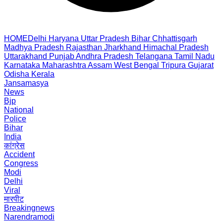
HOME
Delhi
Haryana
Uttar Pradesh
Bihar
Chhattisgarh
Madhya Pradesh
Rajasthan
Jharkhand
Himachal Pradesh
Uttarakhand
Punjab
Andhra Pradesh
Telangana
Tamil Nadu
Karnataka
Maharashtra
Assam
West Bengal
Tripura
Gujarat
Odisha
Kerala
Jansamasya
News
Bjp
National
Police
Bihar
India
कांग्रेस
Accident
Congress
Modi
Delhi
Viral
मारपीट
Breakingnews
Narendramodi