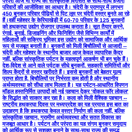
परंपरा आज भी राज्य की सांस्कृतिक विरासत के साथ-साथ हजारों
परिवारों की आजीविका का आधार है। चंदेरी के प्राणपुर में लगभग
450 बुनकर परिवार पीढ़ियों से पिट लूम पर चंदेरी वस्त्र बुनते आ रहे
हैं।वहीं महेश्वर के केरियाखेड़ी में 60-70 परिवार के 125 बुनकरों
को हथकरघा उद्योग रोजगार उपलब्ध कराता है। सूत तैयार करने,
रंगाई, बुनाई, डिजाइनिंग और फिनिशिंग जैसे विभिन्न कार्यों में
महिलाओं की सक्रिय भूमिका इस उद्योग को सामाजिक और आर्थिक
रूप से मजबूत बनाती है। बुनकरों को मिली बिचौलियों से आजादी --
चंदेरी और महेश्वर के स्थानीय बाजार आज केवल व्यापारिक केंद्र
नहीं, बल्कि सांस्कृतिक पर्यटन के महत्वपूर्ण आकर्षण भी बन चुके हैं।
देश-विदेश से आने वाले पर्यटक सीधे बुनकरों, सहकारी समितियों और
शिल्प केंद्रों से वस्त्र खरीदते हैं। इससे बुनकरों को बेहतर मूल्य
प्राप्त होता है, बिचौलियों पर निर्भरता कम होती है और स्थानीय
अर्थव्यवस्था को सीधा लाभ मिलता है। यह पर्यटन-आधारित विपणन
मॉडल हस्तनिर्मित उत्पादों को नई पहचान देकर 'वोकल फॉर लोकल'
के सिद्धांत को साकार कर रहा है। कला को मिली वैश्विक पहचान --
राष्ट्रीय हथकरघा दिवस पर मध्यप्रदेश का यह प्रयास इस बात का
उदाहरण है कि हथकरघा केवल वस्त्र निर्माण की कला नहीं, बल्कि
सांस्कृतिक पहचान, ग्रामीण अर्थव्यवस्था और सतत विकास का
मजबूत आधार है। पर्यटन और परंपरा का यह संगम बुनकर समुदाय
को आर्थिक रूप से सशक्त बनाने के साथ-साथ राज्य की समृद्ध