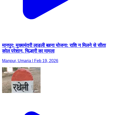
मानपुर: मुख्यमंत्री लाडली बहना योजना: राशि न मिलने से सीता
कोल परेशान, चिल्हारी का मामला
Manpur, Umaria | Feb 19, 2026