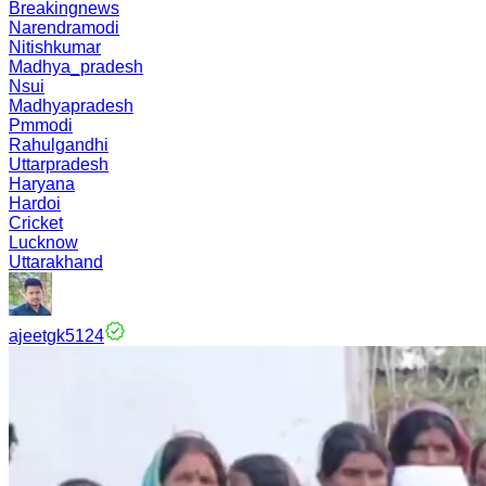
Breakingnews
Narendramodi
Nitishkumar
Madhya_pradesh
Nsui
Madhyapradesh
Pmmodi
Rahulgandhi
Uttarpradesh
Haryana
Hardoi
Cricket
Lucknow
Uttarakhand
ajeetgk5124