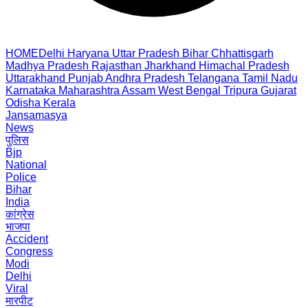
HOME
Delhi
Haryana
Uttar Pradesh
Bihar
Chhattisgarh
Madhya Pradesh
Rajasthan
Jharkhand
Himachal Pradesh
Uttarakhand
Punjab
Andhra Pradesh
Telangana
Tamil Nadu
Karnataka
Maharashtra
Assam
West Bengal
Tripura
Gujarat
Odisha
Kerala
Jansamasya
News
पुलिस
Bjp
National
Police
Bihar
India
कांग्रेस
भाजपा
Accident
Congress
Modi
Delhi
Viral
मारपीट