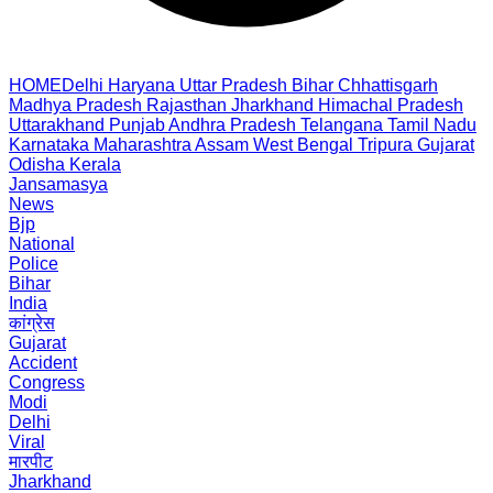
HOME
Delhi
Haryana
Uttar Pradesh
Bihar
Chhattisgarh
Madhya Pradesh
Rajasthan
Jharkhand
Himachal Pradesh
Uttarakhand
Punjab
Andhra Pradesh
Telangana
Tamil Nadu
Karnataka
Maharashtra
Assam
West Bengal
Tripura
Gujarat
Odisha
Kerala
Jansamasya
News
Bjp
National
Police
Bihar
India
कांग्रेस
Gujarat
Accident
Congress
Modi
Delhi
Viral
मारपीट
Jharkhand