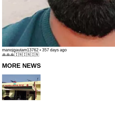
manojgautam13762
•
357 days ago
🙏🙏🙏🇮🇳🇮🇳🇮🇳
MORE NEWS