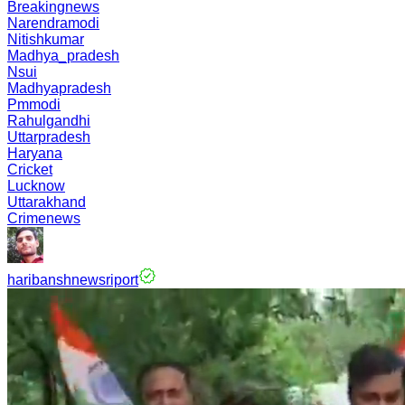
Breakingnews
Narendramodi
Nitishkumar
Madhya_pradesh
Nsui
Madhyapradesh
Pmmodi
Rahulgandhi
Uttarpradesh
Haryana
Cricket
Lucknow
Uttarakhand
Crimenews
haribanshnewsriport