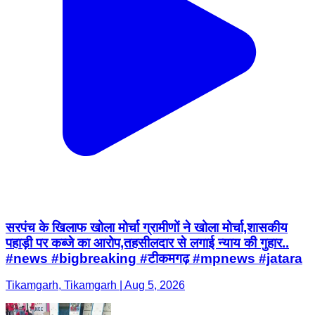
सरपंच के खिलाफ खोला मोर्चा ग्रामीणों ने खोला मोर्चा,शासकीय
पहाड़ी पर कब्जे का आरोप,तहसीलदार से लगाई न्याय की गुहार..
#news #bigbreaking #टीकमगढ़ #mpnews #jatara
Tikamgarh, Tikamgarh | Aug 5, 2026