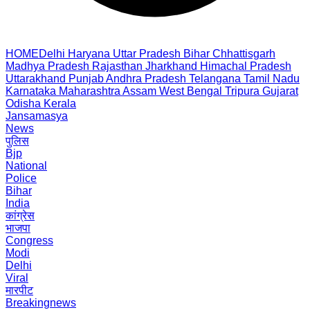
HOME
Delhi
Haryana
Uttar Pradesh
Bihar
Chhattisgarh
Madhya Pradesh
Rajasthan
Jharkhand
Himachal Pradesh
Uttarakhand
Punjab
Andhra Pradesh
Telangana
Tamil Nadu
Karnataka
Maharashtra
Assam
West Bengal
Tripura
Gujarat
Odisha
Kerala
Jansamasya
News
पुलिस
Bjp
National
Police
Bihar
India
कांग्रेस
भाजपा
Congress
Modi
Delhi
Viral
मारपीट
Breakingnews