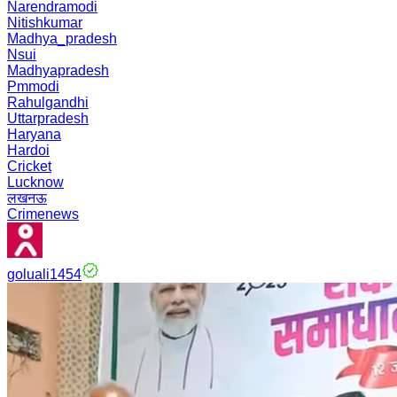
Narendramodi
Nitishkumar
Madhya_pradesh
Nsui
Madhyapradesh
Pmmodi
Rahulgandhi
Uttarpradesh
Haryana
Hardoi
Cricket
Lucknow
लखनऊ
Crimenews
goluali1454