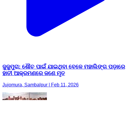
ଜୁଜୁମୁରା: ଶୌଚ ପାଇଁ ଯାଇଥିବା ବେଳେ ମହାଲିଙ୍ଗ ପଡ଼ାରେ
ହାତୀ ଆକ୍ରମଣରେ ଜଣେ ମୃତ
Jujomura, Sambalpur | Feb 11, 2026