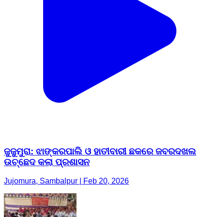
ଜୁଜୁମୁରା: ଝାଙ୍କରପାଲି ଓ ହାତୀବାରୀ ଛକରେ ଜବରଦଖଲ
ଉଚ୍ଛେଦ କଲା ପ୍ରଶାସନ
Jujomura, Sambalpur | Feb 20, 2026