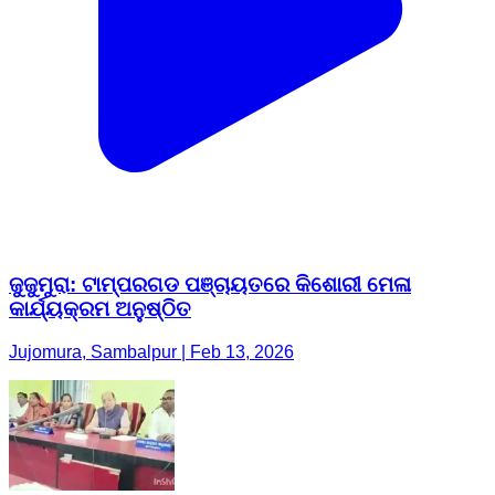
ଜୁଜୁମୁରା: ଟାମ୍ପରଗଡ ପଞ୍ଚାୟତରେ କିଶୋରୀ ମେଳା
କାର୍ଯ୍ୟକ୍ରମ ଅନୁଷ୍ଠିତ
Jujomura, Sambalpur | Feb 13, 2026