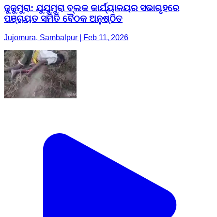
ଜୁଜୁମୁରା: ଯୁଯୁମୁରା ବ୍ଲକ କାର୍ଯ୍ୟାଳୟର ସଭାଗୃହରେ
ପଞ୍ଚାୟତ ସମିତି ବୈଠକ ଅନୁଷ୍ଠିତ
Jujomura, Sambalpur | Feb 11, 2026