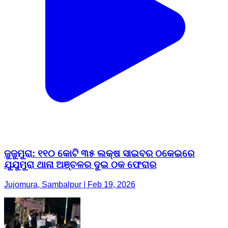
ଜୁଜୁମୁରା: ୧୧୦ କୋଟି ୩୫ ଲକ୍ଷ ସାଇବର ଠକେଇରେ
ଯୁଯୁମୁରା ଥାନା ଅଞ୍ଚଳର ଦୁଇ ଠକ ଫେରାର
Jujomura, Sambalpur | Feb 19, 2026