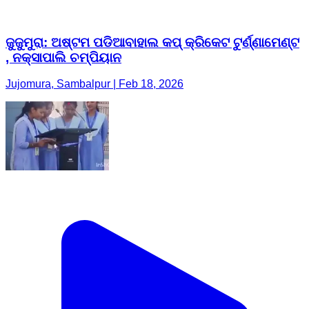
ଜୁଜୁମୁରା: ଅଷ୍ଟମ ପଡିଆବାହାଲ କପ୍ କ୍ରିକେଟ ଟୁର୍ଣ୍ଣାମେଣ୍ଟ
, ନକ୍ସାପାଲି ଚମ୍ପିୟାନ
Jujomura, Sambalpur | Feb 18, 2026