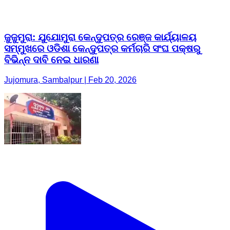
ଜୁଜୁମୁରା: ଯୁଯୋମୁରା କେନ୍ଦୁପତ୍ର ରେଞ୍ଜ କାର୍ଯ୍ୟାଳୟ
ସମ୍ମୁଖରେ ଓଡିଶା କେନ୍ଦୁପତ୍ର କର୍ମଚାରି ସଂଘ ପକ୍ଷରୁ
ବିଭିନ୍ନ ଦାବି ନେଇ ଧାରଣା
Jujomura, Sambalpur | Feb 20, 2026