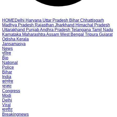
HOME
Delhi
Haryana
Uttar Pradesh
Bihar
Chhattisgarh
Madhya Pradesh
Rajasthan
Jharkhand
Himachal Pradesh
Uttarakhand
Punjab
Andhra Pradesh
Telangana
Tamil Nadu
Karnataka
Maharashtra
Assam
West Bengal
Tripura
Gujarat
Odisha
Kerala
Jansamasya
News
पुलिस
Bjp
National
Police
Bihar
India
कांग्रेस
भाजपा
Congress
Modi
Delhi
Viral
मारपीट
Breakingnews