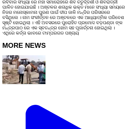
ରବିବାର ସଂଧ୍ୟା ରେ ମହା ସମାରୋହରେ ଶିବ ଚତୁର୍ଦ୍ଦଶୀ ଓ ଶିବରାତ୍ରୀ
ପାଳିତ ହୋଇଯାଇଛି ।‌ ଅଞ୍ଚଳର ଶତାଧିକ ଭକ୍ତ ମାନେ ସଂଧ୍ୟା ସମୟରେ
ନିଜର ମନୋସ୍କାମନା ପୁରଣ ପାଇଁ ଦୀପ ଜାଳି ମନ୍ଦିର ପରିସରରେ
ବସିଥିଲେ । ନାମ ସଂକୀର୍ତ୍ତନ ରେ ଅଞ୍ଚଳରେ ଏକ ଆଧ୍ୟାତ୍ମିକ ପରିବେଶ
ସୃଷ୍ଟି ହୋଇଥିଲା ।‌ ଏହି ଅବସରରେ ପୁରୋହିତ ପ୍ରମୋଦ ବଡ଼ପଣ୍ଡା ଙ୍କ
ମନ୍ତ୍ରପାଠ ରେ ଏକ ସ୍ବତନ୍ତ୍ର ହୋମ ସ‌ହ ପୂଜାର୍ଚ୍ଚନା ହୋଇଥିଲା ।
ଏଥିରେ କର୍ତ୍ତା ଭାବରେ ଟାମ୍ପରଗଡ ପଞ୍ଚାୟ
MORE NEWS