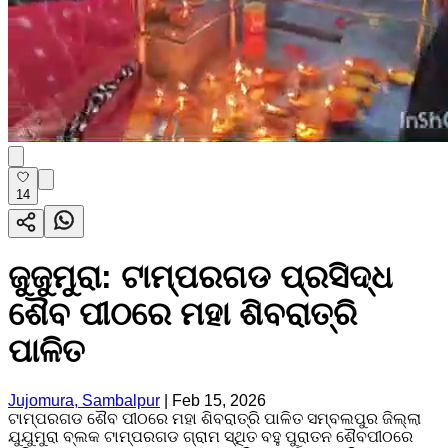
14
ଜୁଜୁମୁରା: ଟାମ୍ପରଗଡ ପ୍ରସିଦ୍ଧ
ଶୈବ ପୀଠରେ ମହା ଶିବରାତ୍ରି
ପାଳିତ
Jujomura, Sambalpur
|
Feb 15, 2026
ଟାମ୍ପରଗଡ ଶୈବ ପୀଠରେ ମହା ଶିବରାତ୍ରି ପାଳିତ ସମ୍ବଲପୁର ଜିଲ୍ଲା
ଯୁଯୁମୁରା ବ୍ଲକ ଟାମ୍ପରଗଡ ଗ୍ରାମ ସ୍ଥିତ ବହୁ ପୁରାତନ ଶୈବପୀଠରେ