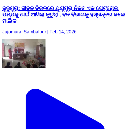
ଜୁଜୁମୁରା: ଜୀବନ ବିକଳରେ ଯୁଯୁମୁରା ନିକଟ ଏକ ପେଟ୍ରୋଲ
ପମ୍ପକୁ ଧାଇଁ ଆସିଲା କୁଟୁରା , ବନ ବିଭାଗକୁ ହସ୍ତାନ୍ତର କଲେ
ମାଲିକ
Jujomura, Sambalpur | Feb 14, 2026