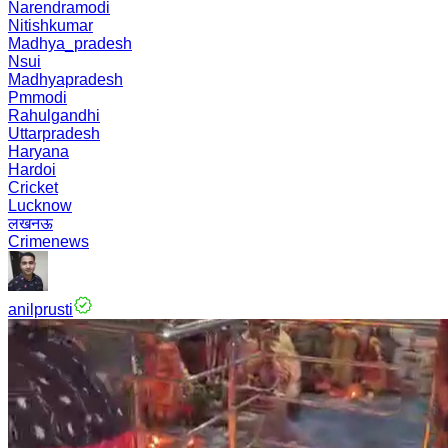
Narendramodi
Nitishkumar
Madhya_pradesh
Nsui
Madhyapradesh
Pmmodi
Rahulgandhi
Uttarpradesh
Haryana
Hardoi
Cricket
Lucknow
लखनऊ
Crimenews
anilprusti