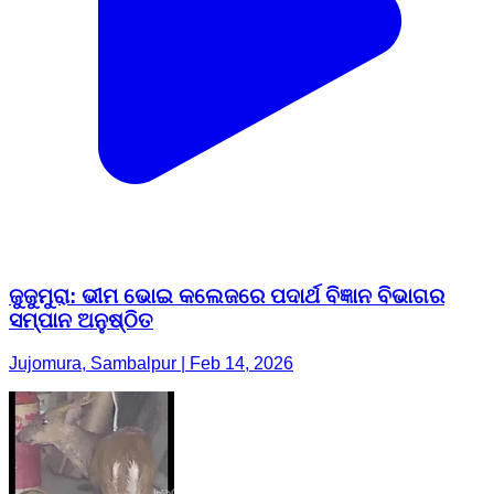
ଜୁଜୁମୁରା: ଭୀମ ଭୋଇ କଲେଜରେ ପଦାର୍ଥ ବିଜ୍ଞାନ ବିଭାଗର
ସମ୍ପାନ ଅନୁଷ୍ଠିତ
Jujomura, Sambalpur | Feb 14, 2026