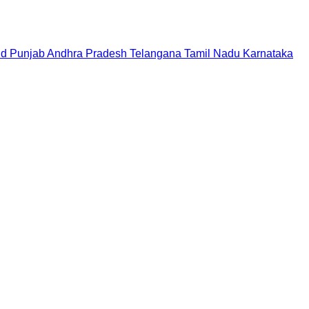
nd
Punjab
Andhra Pradesh
Telangana
Tamil Nadu
Karnataka