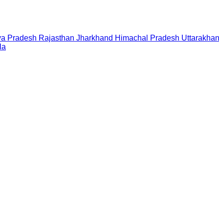
a Pradesh
Rajasthan
Jharkhand
Himachal Pradesh
Uttarakha
la