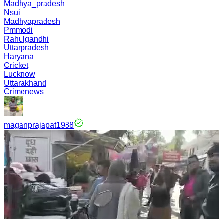
Madhya_pradesh
Nsui
Madhyapradesh
Pmmodi
Rahulgandhi
Uttarpradesh
Haryana
Cricket
Lucknow
Uttarakhand
Crimenews
maganprajapat1988