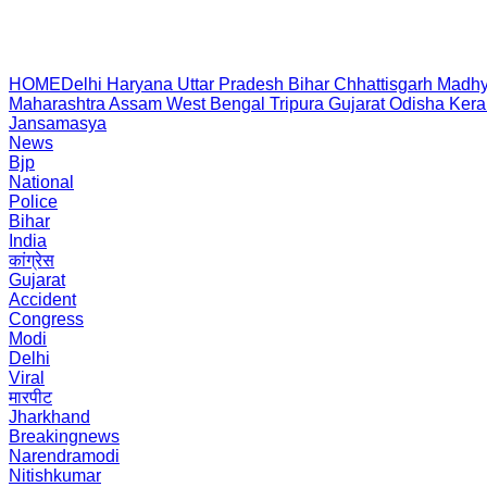
HOME
Delhi
Haryana
Uttar Pradesh
Bihar
Chhattisgarh
Madhy
Maharashtra
Assam
West Bengal
Tripura
Gujarat
Odisha
Kera
Jansamasya
News
Bjp
National
Police
Bihar
India
कांग्रेस
Gujarat
Accident
Congress
Modi
Delhi
Viral
मारपीट
Jharkhand
Breakingnews
Narendramodi
Nitishkumar