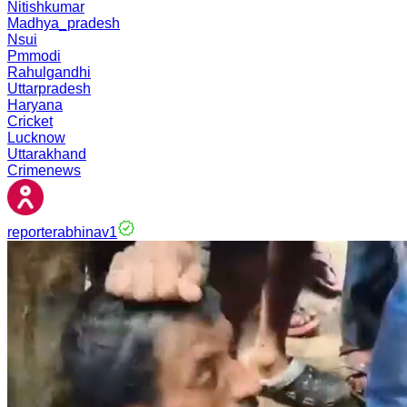
Nitishkumar
Madhya_pradesh
Nsui
Pmmodi
Rahulgandhi
Uttarpradesh
Haryana
Cricket
Lucknow
Uttarakhand
Crimenews
reporterabhinav1