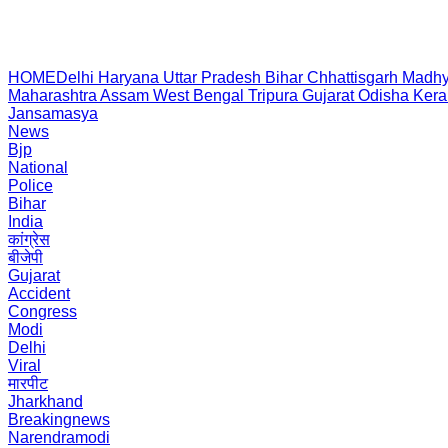
HOME
Delhi
Haryana
Uttar Pradesh
Bihar
Chhattisgarh
Madhy
Maharashtra
Assam
West Bengal
Tripura
Gujarat
Odisha
Kera
Jansamasya
News
Bjp
National
Police
Bihar
India
कांग्रेस
बीजेपी
Gujarat
Accident
Congress
Modi
Delhi
Viral
मारपीट
Jharkhand
Breakingnews
Narendramodi