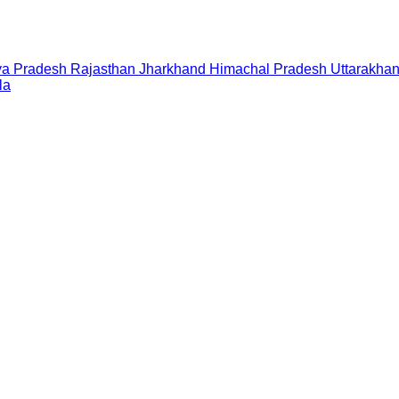
a Pradesh
Rajasthan
Jharkhand
Himachal Pradesh
Uttarakha
la