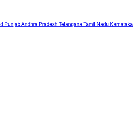
nd
Punjab
Andhra Pradesh
Telangana
Tamil Nadu
Karnataka