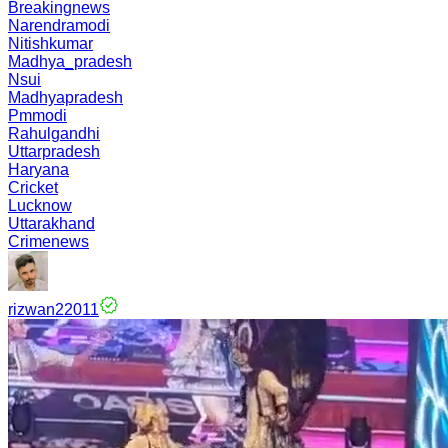
Breakingnews
Narendramodi
Nitishkumar
Madhya_pradesh
Nsui
Madhyapradesh
Pmmodi
Rahulgandhi
Uttarpradesh
Haryana
Cricket
Lucknow
Uttarakhand
Crimenews
rizwan22011