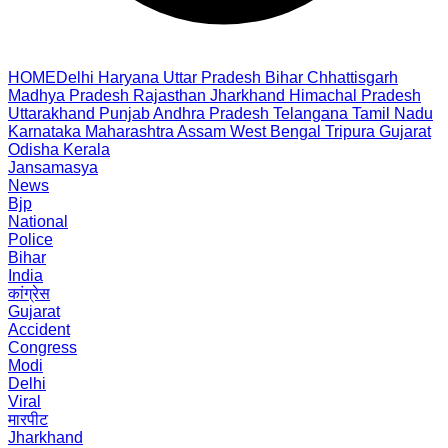
HOME
Delhi
Haryana
Uttar Pradesh
Bihar
Chhattisgarh
Madhya Pradesh
Rajasthan
Jharkhand
Himachal Pradesh
Uttarakhand
Punjab
Andhra Pradesh
Telangana
Tamil Nadu
Karnataka
Maharashtra
Assam
West Bengal
Tripura
Gujarat
Odisha
Kerala
Jansamasya
News
Bjp
National
Police
Bihar
India
कांग्रेस
Gujarat
Accident
Congress
Modi
Delhi
Viral
मारपीट
Jharkhand