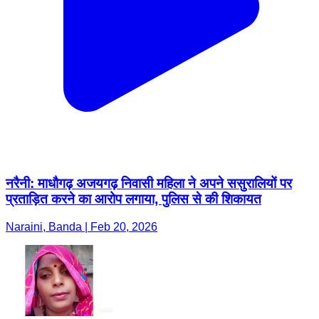
नरैनी: माधौगढ़ अजयगढ़ निवासी महिला ने अपने ससुरालियों पर
प्रताड़ित करने का आरोप लगाया, पुलिस से की शिकायत
Naraini, Banda | Feb 20, 2026