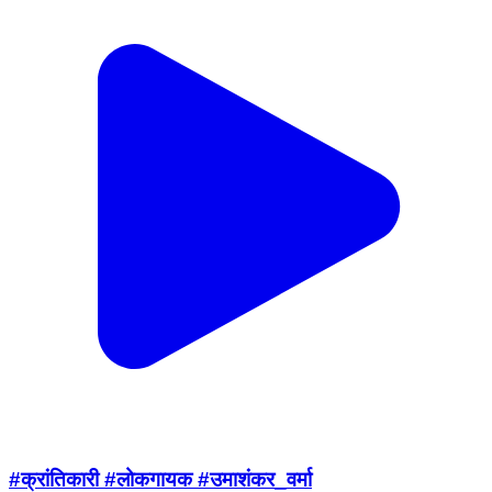
#क्रांतिकारी #लोकगायक #उमाशंकर_वर्मा