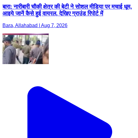
बारा: नारीबारी चौकी क्षेत्र की बेटी ने सोशल मीडिया पर मचाई धूम,
आइये जानें कैसे हुई वायरल, देखिए ग्राउंड रिपोर्ट में
Bara, Allahabad | Aug 7, 2026