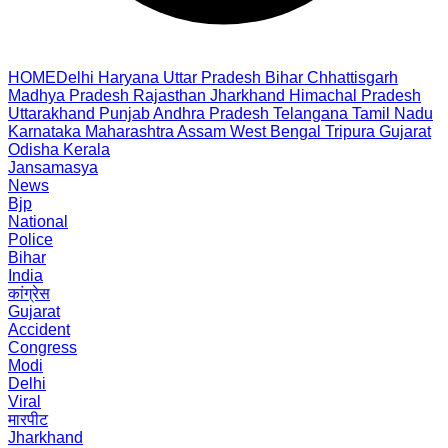
HOME
Delhi
Haryana
Uttar Pradesh
Bihar
Chhattisgarh
Madhya Pradesh
Rajasthan
Jharkhand
Himachal Pradesh
Uttarakhand
Punjab
Andhra Pradesh
Telangana
Tamil Nadu
Karnataka
Maharashtra
Assam
West Bengal
Tripura
Gujarat
Odisha
Kerala
Jansamasya
News
Bjp
National
Police
Bihar
India
कांग्रेस
Gujarat
Accident
Congress
Modi
Delhi
Viral
मारपीट
Jharkhand