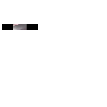
नवाबगंज: बाराबंकी पहुंचे सनी देओल, करण देओल और प्रीति जिंटा