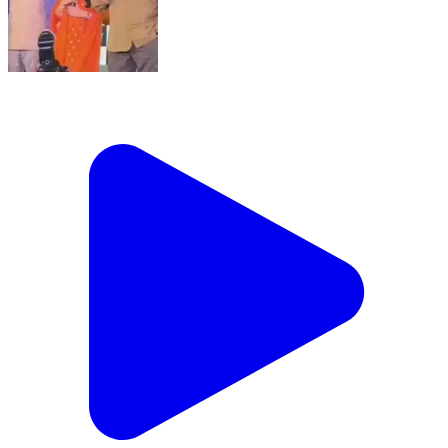
नवाबगंज: बाराबंकी में सनी देओल का जलवा, 'गदर' का डायलॉग
सुनते ही सभागार तालियों से गूंज उठा, प्रीति जिंटा-करण देओल भी