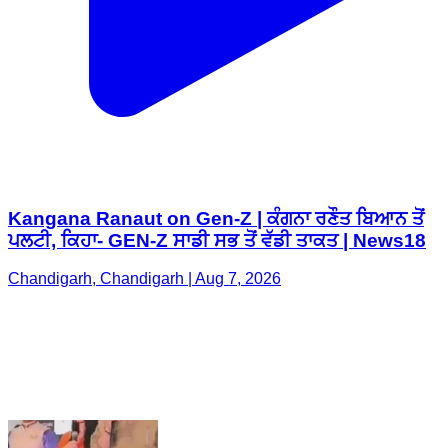
Kangana Ranaut on Gen-Z | ਕੰਗਨਾ ਰਣੌਤ ਬਿਆਨ ਤੋਂ
ਪਲਟੀ, ਕਿਹਾ- GEN-Z ਸਾਡੀ ਸਭ ਤੋਂ ਵੱਡੀ ਤਾਕਤ | News18
Chandigarh, Chandigarh | Aug 7, 2026