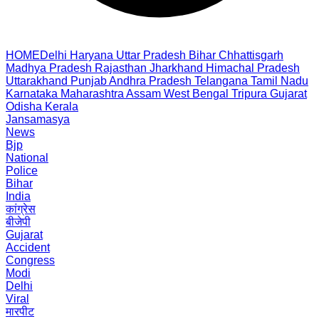
HOME
Delhi
Haryana
Uttar Pradesh
Bihar
Chhattisgarh
Madhya Pradesh
Rajasthan
Jharkhand
Himachal Pradesh
Uttarakhand
Punjab
Andhra Pradesh
Telangana
Tamil Nadu
Karnataka
Maharashtra
Assam
West Bengal
Tripura
Gujarat
Odisha
Kerala
Jansamasya
News
Bjp
National
Police
Bihar
India
कांग्रेस
बीजेपी
Gujarat
Accident
Congress
Modi
Delhi
Viral
मारपीट