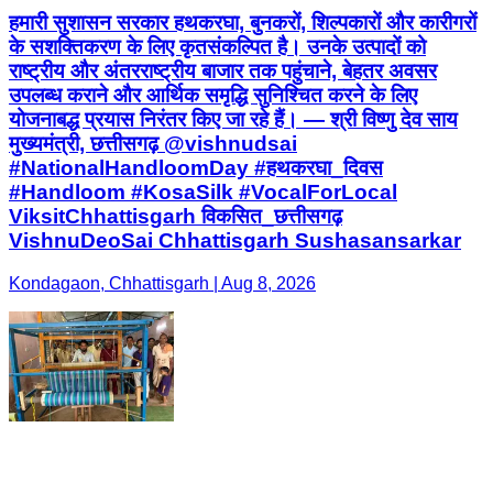
हमारी सुशासन सरकार हथकरघा, बुनकरों, शिल्पकारों और कारीगरों
के सशक्तिकरण के लिए कृतसंकल्पित है। उनके उत्पादों को
राष्ट्रीय और अंतरराष्ट्रीय बाजार तक पहुंचाने, बेहतर अवसर
उपलब्ध कराने और आर्थिक समृद्धि सुनिश्चित करने के लिए
योजनाबद्ध प्रयास निरंतर किए जा रहे हैं। — श्री विष्णु देव साय
मुख्यमंत्री, छत्तीसगढ़ @vishnudsai
#NationalHandloomDay #हथकरघा_दिवस
#Handloom #KosaSilk #VocalForLocal
ViksitChhattisgarh विकसित_छत्तीसगढ़
VishnuDeoSai Chhattisgarh Sushasansarkar
Kondagaon, Chhattisgarh | Aug 8, 2026