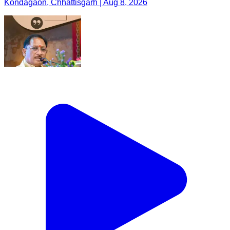
Kondagaon, Chhattisgarh | Aug 8, 2026