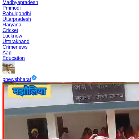
Madhyapradesh
Pmmodi
Rahulgandhi
Uttarpradesh
Haryana
Cricket
Lucknow
Uttarakhand
Crimenews
Aap
Education
pnewsbharat