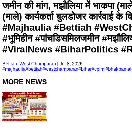
जमीन की मांग, मझौलिया में भाकपा (माल
(माले) कार्यकर्ता बुलडोजर कार्रवाई के
#Majhaulia #Bettiah #West
#भूमिहीन #पांचडिसमिलजमीन #मझौल
#ViralNews #BiharPolitics 
Bettiah, West Champaran
|
Jul 8, 2026
#
majhaulia
#
bettiah
#
westchamparan
#
bihar
#
cpiml
#
bhakpamal
MORE NEWS