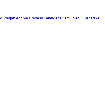
nd
Punjab
Andhra Pradesh
Telangana
Tamil Nadu
Karnataka