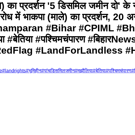
े) का प्रदर्शन '5 डिसमिल जमीन दो' के 
 विरोध में भाकपा (माले) का प्रदर्शन, 2
Champaran #Bihar #CPIML #B
िया #बेतिया #पश्चिमचंपारण #बिहा
#RedFlag #LandForLandless 
e
#
landrights
#
भूमिहीन
#
पांचडिसमिलजमीन
#
मझौलिया
#
बेतिया
#
पश्चिमचंपारण
#