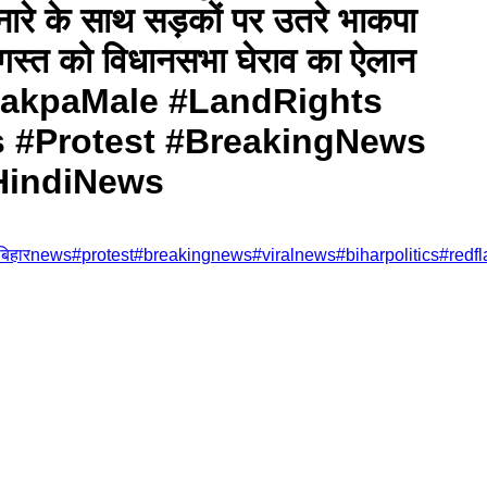
नारे के साथ सड़कों पर उतरे भाकपा
0 अगस्त को विधानसभा घेराव का ऐलान
hakpaMale #LandRights
रNews #Protest #BreakingNews
#HindiNews
बिहारnews
#
protest
#
breakingnews
#
viralnews
#
biharpolitics
#
redfl