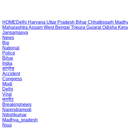
HOME
Delhi
Haryana
Uttar Pradesh
Bihar
Chhattisgarh
Madhy
Maharashtra
Assam
West Bengal
Tripura
Gujarat
Odisha
Kera
Jansamasya
News
Bjp
National
Police
Bihar
India
कांग्रेस
Accident
Congress
Modi
Delhi
Viral
मारपीट
Breakingnews
Narendramodi
Nitishkumar
Madhya_pradesh
Nsui