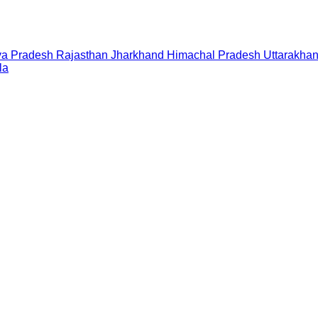
a Pradesh
Rajasthan
Jharkhand
Himachal Pradesh
Uttarakha
la