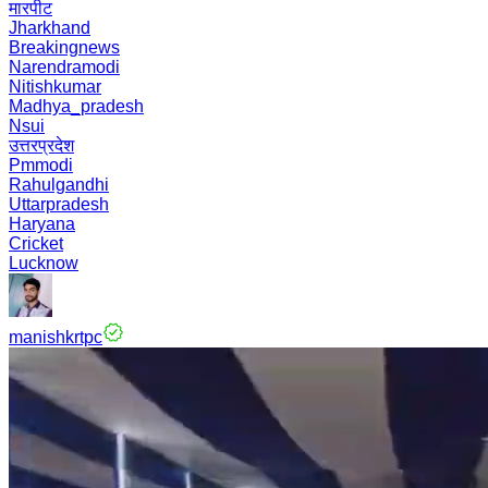
मारपीट
Jharkhand
Breakingnews
Narendramodi
Nitishkumar
Madhya_pradesh
Nsui
उत्तरप्रदेश
Pmmodi
Rahulgandhi
Uttarpradesh
Haryana
Cricket
Lucknow
manishkrtpc