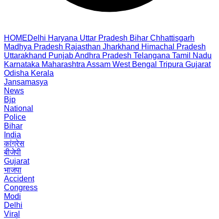
HOME
Delhi
Haryana
Uttar Pradesh
Bihar
Chhattisgarh
Madhya Pradesh
Rajasthan
Jharkhand
Himachal Pradesh
Uttarakhand
Punjab
Andhra Pradesh
Telangana
Tamil Nadu
Karnataka
Maharashtra
Assam
West Bengal
Tripura
Gujarat
Odisha
Kerala
Jansamasya
News
Bjp
National
Police
Bihar
India
कांग्रेस
बीजेपी
Gujarat
भाजपा
Accident
Congress
Modi
Delhi
Viral