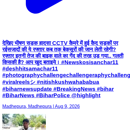
देखिए भीषण सड़क हादसा CCTV कैमरे में हुई कैद सड़कों पर
रईसजादों की ये रफ्तार कब तक बेकसूरों की जान लेती रहेगी?
रफ्तार इतनी तेज की बाइक वाले का गेंद की तरह उड़ गया.. गलती
किसकी है? आप खुद बताइये। #Newskosisanchar11
#deshhitsamachar11
#photographychallengechallengeraphychallen
#viralreelsシ #nitishkushwahababua
#biharnewsupdate #BreakingNews #bihar
#BiharNews #BiharPolice @highlight
Madhepura, Madhepura | Aug 9, 2026