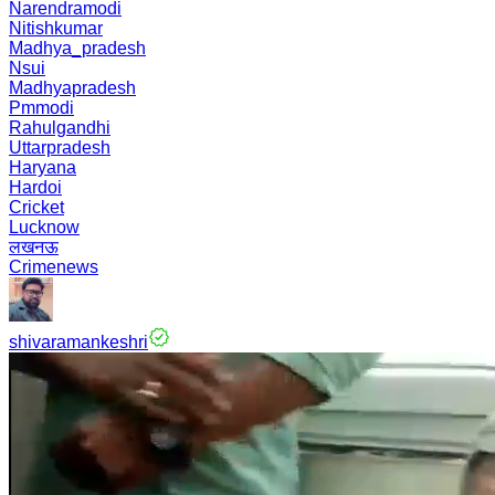
Narendramodi
Nitishkumar
Madhya_pradesh
Nsui
Madhyapradesh
Pmmodi
Rahulgandhi
Uttarpradesh
Haryana
Hardoi
Cricket
Lucknow
लखनऊ
Crimenews
shivaramankeshri