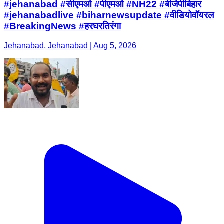
#jehanabad #सीएमओ #पीएमओ #NH22 #बीजेपीबिहार
#jehanabadlive #biharnewsupdate #वीडियोवॉयरल
#BreakingNews #हरघरतिरंगा
Jehanabad, Jehanabad | Aug 5, 2026