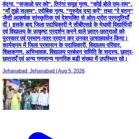
वंदना, "सजाओ घर को", तिरंगा समूह नृत्य, "कोई बोले राम-राम",
"माँ तुझे सलाम", एरोबिक नृत्य, "गुरुदेव दया करें" तथा "ऐ वतन"
जैसी आकर्षक सांस्कृतिक एवं देशभक्ति से ओत-प्रोत प्रस्तुतियाँ
दीं। इसके बाद जिला पदाधिकारी ने सीबीएसई के मेधावी विद्यार्थियों
एवं विद्यालय के उत्कृष्ट प्रदर्शन करने वाले छात्र-छात्राओं को
पुरस्कार एवं प्रमाण-पत्र प्रदान कर उनका उत्साहवर्धन किया।
कार्यक्रम में जिला प्रशासन के पदाधिकारी, विद्यालय परिवार,
शिक्षकगण, अभिभावक, विद्यालय प्रबंधन समिति के सदस्य, छात्र-
छात्राएँ एवं अन्य गणमान्य नागरिक बड़ी संख्या में उपस्थित रहे।
Jehanabad, Jehanabad | Aug 5, 2026