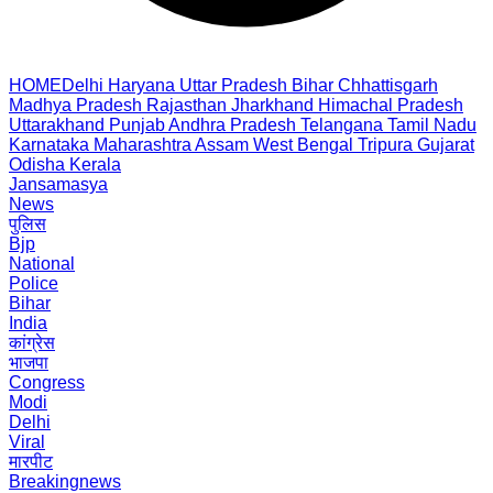
HOME
Delhi
Haryana
Uttar Pradesh
Bihar
Chhattisgarh
Madhya Pradesh
Rajasthan
Jharkhand
Himachal Pradesh
Uttarakhand
Punjab
Andhra Pradesh
Telangana
Tamil Nadu
Karnataka
Maharashtra
Assam
West Bengal
Tripura
Gujarat
Odisha
Kerala
Jansamasya
News
पुलिस
Bjp
National
Police
Bihar
India
कांग्रेस
भाजपा
Congress
Modi
Delhi
Viral
मारपीट
Breakingnews