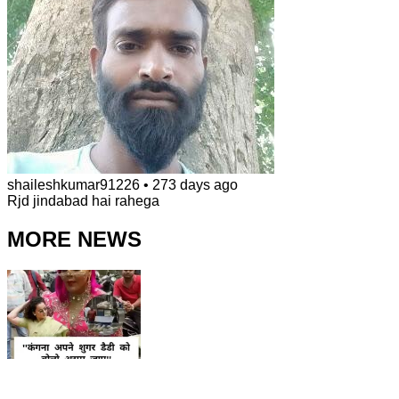
shaileshkumar91226
•
273 days ago
Rjd jindabad hai rahega
MORE NEWS