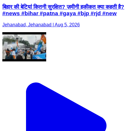
बिहार की बेटियां कितनी सुरक्षित? ज़मीनी हकीकत क्या कहती है?
#news #bihar #patna #gaya #bjp #rjd #new
Jehanabad, Jehanabad | Aug 5, 2026