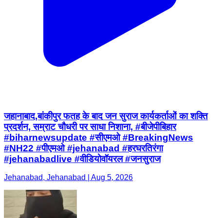
जहानाबाद,बांकीपुर फतह के बाद जन सुराज कार्यकर्ताओं का शक्ति
प्रदर्शन, सम्राट चौधरी पर साधा निशाना, #बीजेपीबिहार
#biharnewsupdate #सीएमओ #BreakingNews
#NH22 #पीएमओ #jehanabad #हरघरतिरंगा
#jehanabadlive #वीडियोवॉयरल #जनसुराज
Jehanabad, Jehanabad | Aug 5, 2026