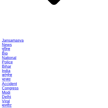
Jansamasya
News
पुलिस
Bjp
National
Police
Bihar
India
कांग्रेस
भाजपा
Accident
Congress
Modi
Delhi
Viral
मारपीट