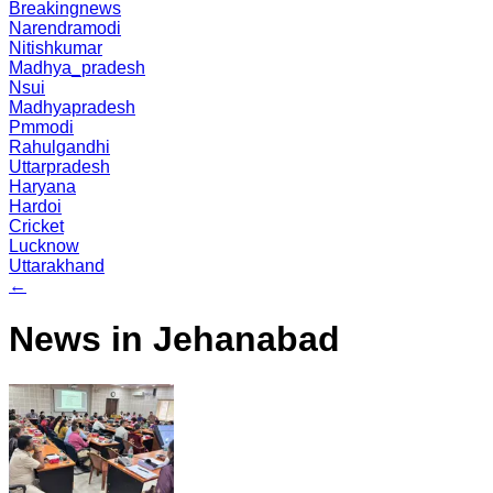
Breakingnews
Narendramodi
Nitishkumar
Madhya_pradesh
Nsui
Madhyapradesh
Pmmodi
Rahulgandhi
Uttarpradesh
Haryana
Hardoi
Cricket
Lucknow
Uttarakhand
←
News in Jehanabad