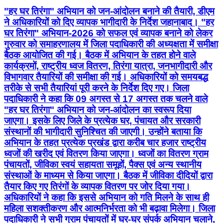
"हर घर तिरंगा" अभियान को जन-आंदोलन बनाने की तैयारी, डीएम
ने अधिकारियों को दिए व्यापक भागीदारी के निर्देश जहानाबाद। "हर
घर तिरंगा" अभियान-2026 को सफल एवं व्यापक बनाने को लेकर
गुरुवार को समाहरणालय में जिला पदाधिकारी की अध्यक्षता में समीक्षा
बैठक आयोजित की गई। बैठक में अभियान के तहत होने वाले
कार्यक्रमों, राष्ट्रीय ध्वज वितरण, तिरंगा यात्रा, जनभागीदारी और
विभागवार तैयारियों की समीक्षा की गई। अधिकारियों को समयबद्ध
तरीके से सभी तैयारियां पूरी करने के निर्देश दिए गए। जिला
पदाधिकारी ने कहा कि 09 अगस्त से 17 अगस्त तक चलने वाले
"हर घर तिरंगा" अभियान को जन-आंदोलन का स्वरूप दिया
जाएगा। इसके लिए जिले के प्रत्येक घर, पंचायत और सरकारी
संस्थानों की भागीदारी सुनिश्चित की जाएगी। उन्होंने बताया कि
अभियान के तहत प्रत्येक प्रखंड द्वारा करीब चार हजार राष्ट्रीय
ध्वजों की खरीद एवं वितरण किया जाएगा। ध्वजों का वितरण ग्राम
पंचायतों, जीविका स्वयं सहायता समूहों, पैक्स एवं अन्य स्थानीय
संस्थाओं के माध्यम से किया जाएगा। बैठक में जीविका दीदियों द्वारा
तैयार किए गए तिरंगों के व्यापक वितरण पर जोर दिया गया।
अधिकारियों ने कहा कि इससे अभियान को गति मिलने के साथ ही
महिला सशक्तीकरण और आत्मनिर्भरता को भी बढ़ावा मिलेगा। जिला
पदाधिकारी ने सभी ग्राम पंचायतों में घर-घर संपर्क अभियान चलाने,