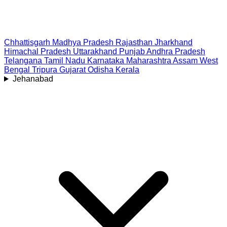
Chhattisgarh
Madhya Pradesh
Rajasthan
Jharkhand
Himachal Pradesh
Uttarakhand
Punjab
Andhra Pradesh
Telangana
Tamil Nadu
Karnataka
Maharashtra
Assam
West
Bengal
Tripura
Gujarat
Odisha
Kerala
Jehanabad