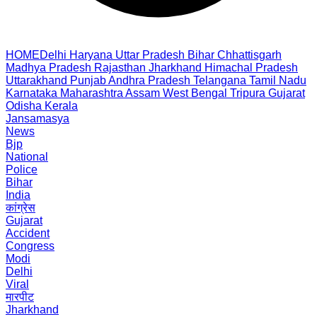
HOME
Delhi
Haryana
Uttar Pradesh
Bihar
Chhattisgarh
Madhya Pradesh
Rajasthan
Jharkhand
Himachal Pradesh
Uttarakhand
Punjab
Andhra Pradesh
Telangana
Tamil Nadu
Karnataka
Maharashtra
Assam
West Bengal
Tripura
Gujarat
Odisha
Kerala
Jansamasya
News
Bjp
National
Police
Bihar
India
कांग्रेस
Gujarat
Accident
Congress
Modi
Delhi
Viral
मारपीट
Jharkhand