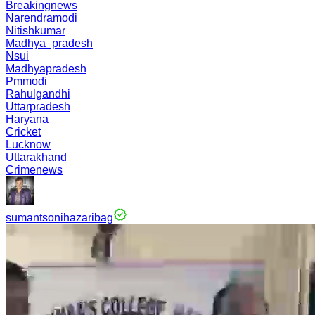
Breakingnews
Narendramodi
Nitishkumar
Madhya_pradesh
Nsui
Madhyapradesh
Pmmodi
Rahulgandhi
Uttarpradesh
Haryana
Cricket
Lucknow
Uttarakhand
Crimenews
sumantsonihazaribag