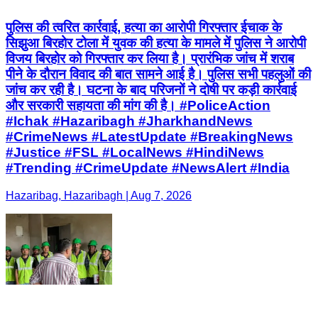
पुलिस की त्वरित कार्रवाई, हत्या का आरोपी गिरफ्तार ईचाक के
सिझुआ बिरहोर टोला में युवक की हत्या के मामले में पुलिस ने आरोपी
विजय बिरहोर को गिरफ्तार कर लिया है। प्रारंभिक जांच में शराब
पीने के दौरान विवाद की बात सामने आई है। पुलिस सभी पहलुओं की
जांच कर रही है। घटना के बाद परिजनों ने दोषी पर कड़ी कार्रवाई
और सरकारी सहायता की मांग की है। #PoliceAction
#Ichak #Hazaribagh #JharkhandNews
#CrimeNews #LatestUpdate #BreakingNews
#Justice #FSL #LocalNews #HindiNews
#Trending #CrimeUpdate #NewsAlert #India
Hazaribag, Hazaribagh | Aug 7, 2026