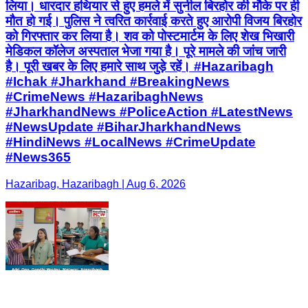
लिया। धारदार हथियार से हुए हमले में सुनील बिरहोर की मौके पर ही
मौत हो गई। पुलिस ने त्वरित कार्रवाई करते हुए आरोपी विजय बिरहोर
को गिरफ्तार कर लिया है। शव को पोस्टमार्टम के लिए शेख भिखारी
मेडिकल कॉलेज अस्पताल भेजा गया है। पूरे मामले की जांच जारी
है। पूरी खबर के लिए हमारे साथ जुड़े रहें। #Hazaribagh
#Ichak #Jharkhand #BreakingNews
#CrimeNews #HazaribaghNews
#JharkhandNews #PoliceAction #LatestNews
#NewsUpdate #BiharJharkhandNews
#HindiNews #LocalNews #CrimeUpdate
#News365
Hazaribag, Hazaribagh | Aug 6, 2026