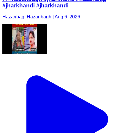
#jharkhandi #jharkhandi
Hazaribag, Hazaribagh | Aug 6, 2026