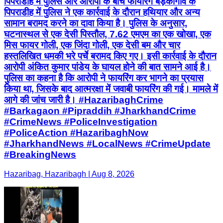
पिपराडीह में पुलिस और आरोपी के बीच फायरिंग बड़कागांव के
पिपराडीह में पुलिस ने एक कार्रवाई के दौरान हथियार और अन्य
सामान बरामद करने का दावा किया है। पुलिस के अनुसार,
घटनास्थल से एक देसी पिस्तौल, 7.62 एमएम का एक खोखा, एक
मिस फायर गोली, एक जिंदा गोली, एक देसी बम और चार
हस्तलिखित धमकी भरे पर्चे बरामद किए गए। इसी कार्रवाई के दौरान
आरोपी अंकित कुमार पांडेय के घायल होने की बात सामने आई है।
पुलिस का कहना है कि आरोपी ने फायरिंग कर भागने का प्रयास
किया था, जिसके बाद आत्मरक्षा में जवाबी फायरिंग की गई। मामले में
आगे की जांच जारी है। #HazaribaghCrime
#Barkagaon #Pipraddih #JharkhandCrime
#CrimeNews #PoliceInvestigation
#PoliceAction #HazaribaghNow
#JharkhandNews #LocalNews #CrimeUpdate
#BreakingNews
Hazaribag, Hazaribagh | Aug 8, 2026