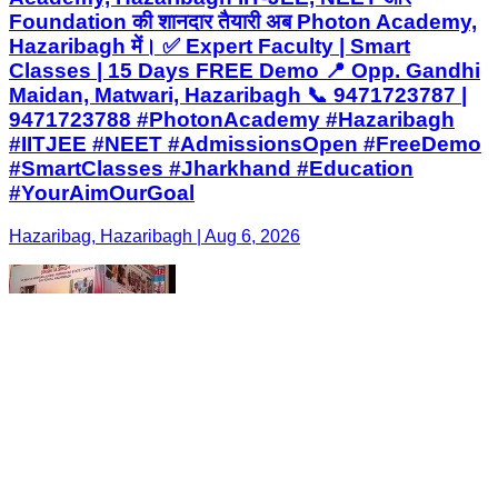
Foundation की शानदार तैयारी अब Photon Academy,
Hazaribagh में। ✅ Expert Faculty | Smart
Classes | 15 Days FREE Demo 📍 Opp. Gandhi
Maidan, Matwari, Hazaribagh 📞 9471723787 |
9471723788 #PhotonAcademy #Hazaribagh
#IITJEE #NEET #AdmissionsOpen #FreeDemo
#SmartClasses #Jharkhand #Education
#YourAimOurGoal
Hazaribag, Hazaribagh | Aug 6, 2026