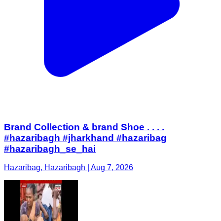
Brand Collection & brand Shoe . . . .
#hazaribagh #jharkhand #hazaribag
#hazaribagh_se_hai
Hazaribag, Hazaribagh | Aug 7, 2026