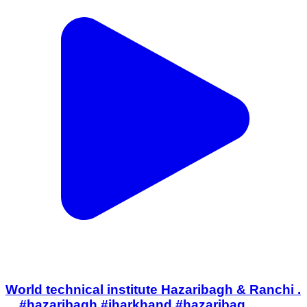
World technical institute Hazaribagh & Ranchi .
. . #hazaribagh #jharkhand #hazaribag