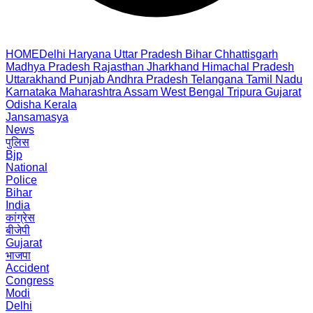
HOME
Delhi
Haryana
Uttar Pradesh
Bihar
Chhattisgarh
Madhya Pradesh
Rajasthan
Jharkhand
Himachal Pradesh
Uttarakhand
Punjab
Andhra Pradesh
Telangana
Tamil Nadu
Karnataka
Maharashtra
Assam
West Bengal
Tripura
Gujarat
Odisha
Kerala
Jansamasya
News
पुलिस
Bjp
National
Police
Bihar
India
कांग्रेस
बीजेपी
Gujarat
भाजपा
Accident
Congress
Modi
Delhi