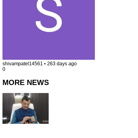
shivampatel14561
•
263 days ago
0
MORE NEWS