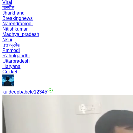
Viral
मारपीट
Jharkhand
Breakingnews
Narendramodi
Nitishkumar
Madhya_pradesh
Nsui
उत्तरप्रदेश
Pmmodi
Rahulgandhi
Uttarpradesh
Haryana
Cricket
kuldeepbabele12345