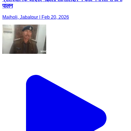
पालन
Majholi, Jabalpur | Feb 20, 2026