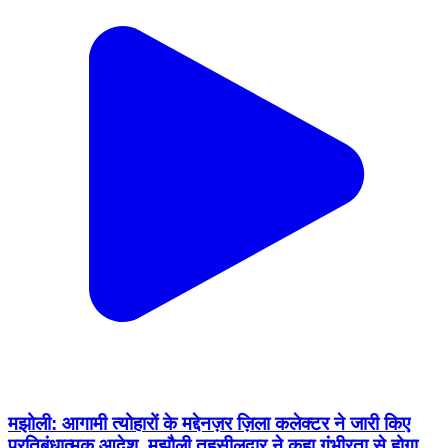
मझोली: आगामी त्योहारों के मद्देनज़र ज़िला कलेक्टर ने जारी किए
प्रतिबंधात्मक आदेश, मझौली तहसीलदार ने कहा गंभीरता से होगा