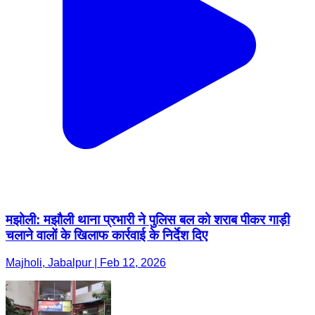
मझोली: मझौली थाना प्रभारी ने पुलिस बल को शराब पीकर गाड़ी
चलाने वालों के खिलाफ कार्रवाई के निर्देश दिए
Majholi, Jabalpur | Feb 12, 2026