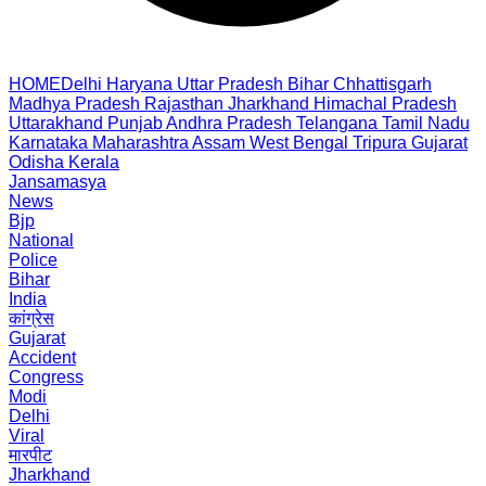
HOME
Delhi
Haryana
Uttar Pradesh
Bihar
Chhattisgarh
Madhya Pradesh
Rajasthan
Jharkhand
Himachal Pradesh
Uttarakhand
Punjab
Andhra Pradesh
Telangana
Tamil Nadu
Karnataka
Maharashtra
Assam
West Bengal
Tripura
Gujarat
Odisha
Kerala
Jansamasya
News
Bjp
National
Police
Bihar
India
कांग्रेस
Gujarat
Accident
Congress
Modi
Delhi
Viral
मारपीट
Jharkhand