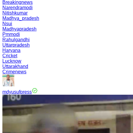
Breakingnews
Narendramodi
Nitishkumar
Madhya_pradesh
Nsui
Madhyapradesh
Pmmodi
Rahulgandhi
Uttarpradesh
Haryana
Cricket
Lucknow
Uttarakhand
Crimenews
mdyusufpress