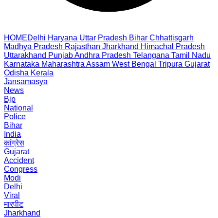
HOME
Delhi
Haryana
Uttar Pradesh
Bihar
Chhattisgarh
Madhya Pradesh
Rajasthan
Jharkhand
Himachal Pradesh
Uttarakhand
Punjab
Andhra Pradesh
Telangana
Tamil Nadu
Karnataka
Maharashtra
Assam
West Bengal
Tripura
Gujarat
Odisha
Kerala
Jansamasya
News
Bjp
National
Police
Bihar
India
कांग्रेस
Gujarat
Accident
Congress
Modi
Delhi
Viral
मारपीट
Jharkhand