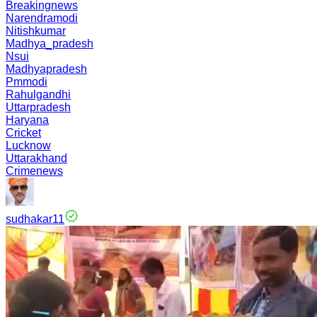
Breakingnews
Narendramodi
Nitishkumar
Madhya_pradesh
Nsui
Madhyapradesh
Pmmodi
Rahulgandhi
Uttarpradesh
Haryana
Cricket
Lucknow
Uttarakhand
Crimenews
sudhakar11