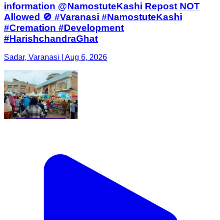
information @NamostuteKashi Repost NOT
Allowed 🚫 #Varanasi #NamostuteKashi
#Cremation #Development
#HarishchandraGhat
Sadar, Varanasi | Aug 6, 2026