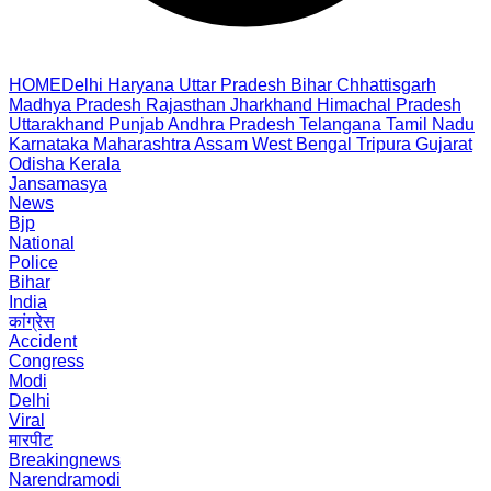
HOME
Delhi
Haryana
Uttar Pradesh
Bihar
Chhattisgarh
Madhya Pradesh
Rajasthan
Jharkhand
Himachal Pradesh
Uttarakhand
Punjab
Andhra Pradesh
Telangana
Tamil Nadu
Karnataka
Maharashtra
Assam
West Bengal
Tripura
Gujarat
Odisha
Kerala
Jansamasya
News
Bjp
National
Police
Bihar
India
कांग्रेस
Accident
Congress
Modi
Delhi
Viral
मारपीट
Breakingnews
Narendramodi