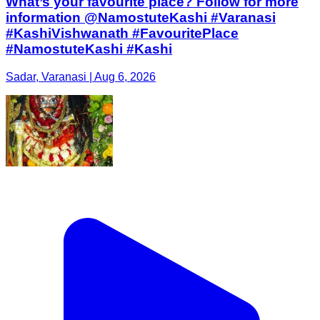
What’s your favourite place? Follow for more
information @NamostuteKashi #Varanasi
#KashiVishwanath #FavouritePlace
#NamostuteKashi #Kashi
Sadar, Varanasi | Aug 6, 2026