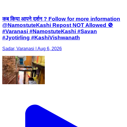
कब किया आपने दर्शन ? Follow for more information
@NamostuteKashi Repost NOT Allowed 🚫
#Varanasi #NamostuteKashi #Savan
#Jyotirling #KashiVishwanath
Sadar, Varanasi | Aug 6, 2026