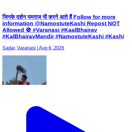
जिनके दर्शन यमराज भी करने आते हैं Follow for more
information @NamostuteKashi Repost NOT
Allowed 🚫 #Varanasi #KaalBhairav
#KalBhairavMandir #NamostuteKashi #Kashi
Sadar, Varanasi | Aug 6, 2026