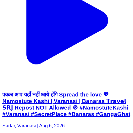
पक्का आप यहाँ नहीं आये होंगे Spread the love 💖
Namostute Kashi | Varanasi | Banaras 𝗧𝗿𝗮𝘃𝗲𝗹
𝗦𝗥𝗝 Repost NOT Allowed 🚫 #NamostuteKashi
#Varanasi #SecretPlace #Banaras #GangaGhat
Sadar, Varanasi | Aug 6, 2026