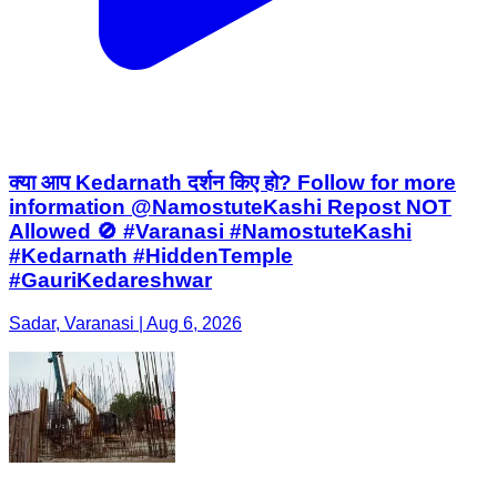
क्या आप Kedarnath दर्शन किए हो? Follow for more
information @NamostuteKashi Repost NOT
Allowed 🚫 #Varanasi #NamostuteKashi
#Kedarnath #HiddenTemple
#GauriKedareshwar
Sadar, Varanasi | Aug 6, 2026