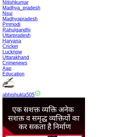
Nitishkumar
Madhya_pradesh
Nsui
Madhyapradesh
Pmmodi
Rahulgandhi
Uttarpradesh
Haryana
Cricket
Lucknow
Uttarakhand
Crimenews
Aap
Education
abhishukla505