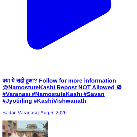
क्या ये सही हुआ? Follow for more information
@NamostuteKashi Repost NOT Allowed 🚫
#Varanasi #NamostuteKashi #Savan
#Jyotirling #KashiVishwanath
Sadar, Varanasi | Aug 6, 2026