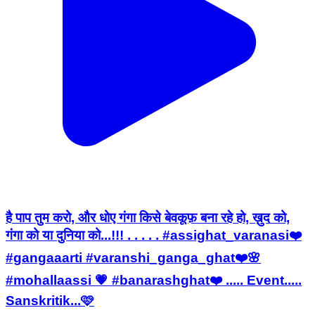
है पाप तुम करो, और धोए गंगा किसे बेवकूफ़ बना रहे हो, ख़ुद को,
गंगा को या दुनिया को...!!! . . . . . #assighat_varanasi❤️
#gangaaarti #varanshi_ganga_ghat❤️🌸
#mohallaassi 💗 #banarashghat❤️ ..... Event.....
Sanskritik...🩷