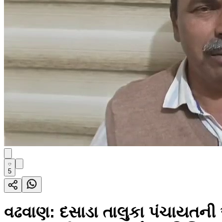
5
વઢવાણ: દસાડા તાલુકા પંચાયતન