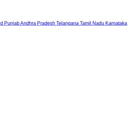
nd
Punjab
Andhra Pradesh
Telangana
Tamil Nadu
Karnataka