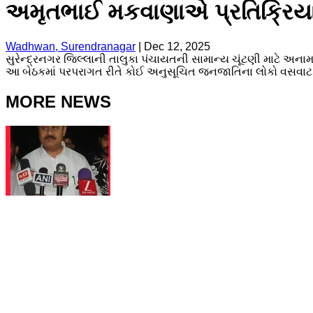
અમૃતભાઈ મકવાણાએ પ્રતિક્રિ
Wadhwan, Surendranagar
|
Dec 12, 2025
સુરેન્દ્રનગર જિલ્લાની તાલુકા પંચાયતની સામાન્ય ચૂંટણી માટે અ
આ બેઠકમાં પરપરાગત રીતે કોઈ અનુસૂચિત જનજાતિના લોકો વસવાટ
MORE NEWS