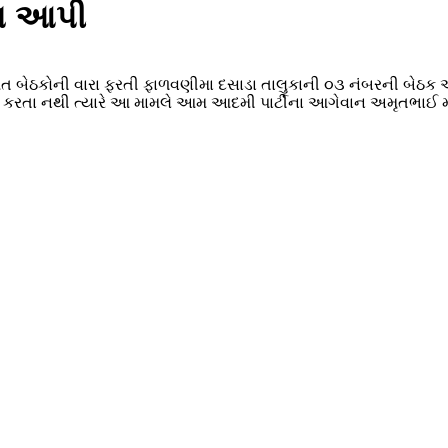
યા આપી
નામત બેઠકોની વારા ફરતી ફાળવણીમા દસાડા તાલુકાની ૦૩ નંબરની બેઠક
 કરતા નથી ત્યારે આ મામલે આમ આદમી પાર્ટીના આગેવાન અમૃતભાઈ