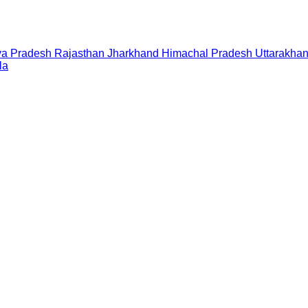
a Pradesh
Rajasthan
Jharkhand
Himachal Pradesh
Uttarakha
la