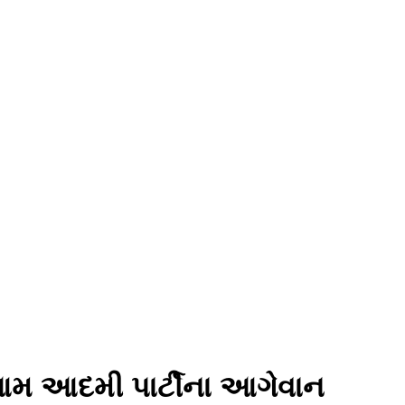
આમ આદમી પાર્ટીના આગેવાન