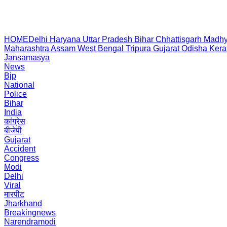
HOME
Delhi
Haryana
Uttar Pradesh
Bihar
Chhattisgarh
Madhy
Maharashtra
Assam
West Bengal
Tripura
Gujarat
Odisha
Kera
Jansamasya
News
Bjp
National
Police
Bihar
India
कांग्रेस
बीजेपी
Gujarat
Accident
Congress
Modi
Delhi
Viral
मारपीट
Jharkhand
Breakingnews
Narendramodi