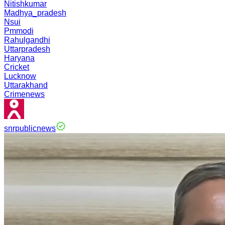
Nitishkumar
Madhya_pradesh
Nsui
Pmmodi
Rahulgandhi
Uttarpradesh
Haryana
Cricket
Lucknow
Uttarakhand
Crimenews
snrpublicnews