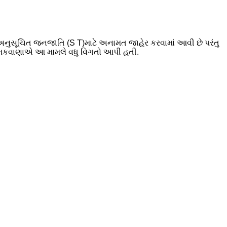
 અનુસૂચિત જનજાતિ (S T)માટે અનામત જાહેર કરવામાં આવી છે પરંતુ
 મકવાણાએ આ મામલે વધુ વિગતો આપી હતી.