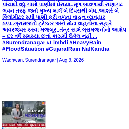
પાંચથી વધુ ગામો પાણીમાં ઘેરાયા..મૂળ બાવળાથી રાણાગઢ
ભવન તરફ જતો મુખ્ય માર્ગ બે દિવસથી બંધ..આશરે બે
કિલોમીટર સુધી પાણી ફરી વળતા વાહન વ્યવહાર
ઠપ્પ..ગ્રામજનો ટ્રેક્ટર અને મોટા વાહનોના સહારે
અવરજવર કરવા મજબૂર..તંત્ર સામે ગ્રામજનોનો આક્ષેપ
– દર વર્ષે સમસ્યા છતાં કાયમી ઉકેલ નહીં . .
#Surendranagar #Limbdi #HeavyRain
#FloodSituation #GujaratRain NalKantha
Wadhwan, Surendranagar | Aug 3, 2026