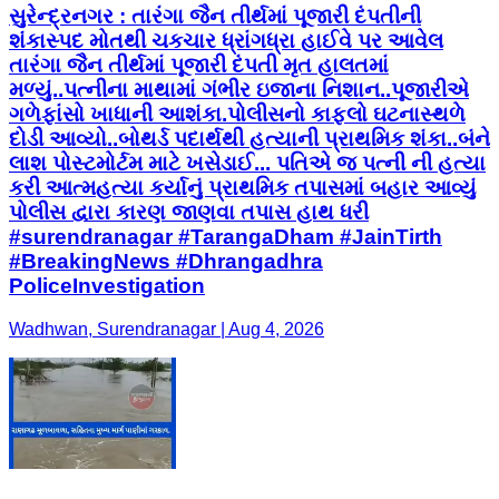
સુરેન્દ્રનગર : તારંગા જૈન તીર્થમાં પૂજારી દંપતીની
શંકાસ્પદ મોતથી ચકચાર ધ્રાંગધ્રા હાઈવે પર આવેલ
તારંગા જૈન તીર્થમાં પૂજારી દંપતી મૃત હાલતમાં
મળ્યું..પત્નીના માથામાં ગંભીર ઇજાના નિશાન..પૂજારીએ
ગળેફાંસો ખાધાની આશંકા.પોલીસનો કાફલો ઘટનાસ્થળે
દોડી આવ્યો..બોથર્ડ પદાર્થથી હત્યાની પ્રાથમિક શંકા..બંને
લાશ પોસ્ટમોર્ટમ માટે ખસેડાઈ... પતિએ જ પત્ની ની હત્યા
કરી આત્મહત્યા કર્યાનું પ્રાથમિક તપાસમાં બહાર આવ્યું
પોલીસ દ્વારા કારણ જાણવા તપાસ હાથ ધરી
#surendranagar #TarangaDham #JainTirth
#BreakingNews #Dhrangadhra
PoliceInvestigation
Wadhwan, Surendranagar | Aug 4, 2026