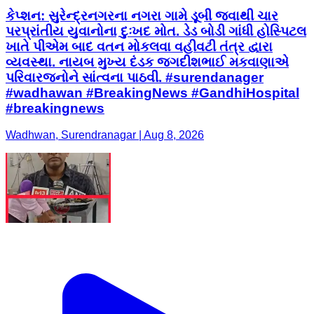
કેપ્શન: સુરેન્દ્રનગરના નગરા ગામે ડૂબી જવાથી ચાર
પરપ્રાંતીય યુવાનોના દુઃખદ મોત. ડેડ બોડી ગાંધી હોસ્પિટલ
ખાતે પીએમ બાદ વતન મોકલવા વહીવટી તંત્ર દ્વારા
વ્યવસ્થા. નાયબ મુખ્ય દંડક જગદીશભાઈ મકવાણાએ
પરિવારજનોને સાંત્વના પાઠવી. #surendanager
#wadhawan #BreakingNews #GandhiHospital
#breakingnews
Wadhwan, Surendranagar | Aug 8, 2026