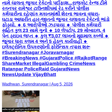
નામે ચાલતા જુગાર રેકેટનો પર્દાફાશ...રાજકોટ રેન્જ ટીમે
રતનપર રામેશ્વર ટાઉનશીપમાં રેડ કરીને પોલીસ
કર્મચારીના રહેણાંક મકાનમાંથી શેરના ભાવના વધારા-
ઘટાડા આધારીત હાર-જીતનો જુગાર ચલાવતા રેકેટનો ભાંડો
ફોડ્યો. 🔹 6 આરોપીઓ ઝડપાયા 🔹 પોલીસ કર્મચારી
સહિત કુલ 23 સામે ગુનો 🔹 10 લેપટોપ, 29 મોબાઇલ, 4
પેન ડ્રાઇવ જપ્ત 🔹 કુલ ₹3.07 લાખનો મુદ્દામાલ કબ્જે 🔹
જુગાર ધારા કલમ 4 અને 5 હેઠળ કાર્યવાહી 🔹
ઇલેક્ટ્રોનિક ઉપકરણોની ફોરેન્સિક તપાસ શરૂ
#Surendranagar #Joravarnagar
#BreakingNews #GujaratPolice #RajkotRange
ShareMarket IllegalGambling CrimeNews
Ratanpar PoliceRaid GujaratNews
NewsUpdate VijayBhatt
Wadhwan, Surendranagar | Aug 5, 2026