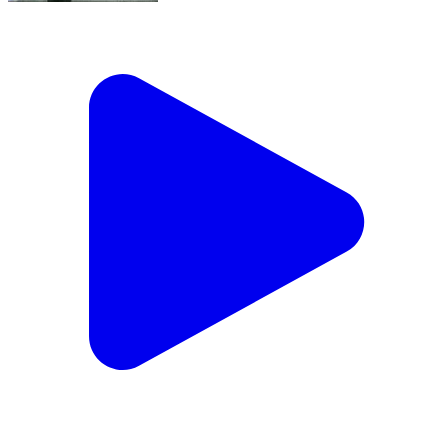
સુરેન્દ્રનગર વરસાદ #surendranagar #wadhawan
#chotila #than #rain
Wadhwan, Surendranagar | Aug 2, 2026