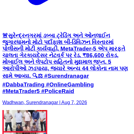
🚨સુરેન્દ્રનગરમાં ડબ્બા ટ્રેડિંગ અને ઓનલાઈન
જુગારધામનો મોટો પર્દાફાશ બી-ડિવિઝન વિસ્તારમાં
પોલીસની મોટી કાર્યવાહી, MetaTrader-5 એપ મારફતે
ચાલતા ગેરકાયદેસર નેટવર્ક પર રેડ. ₹86,600 રોકડ,
મોબાઈલ અને લેપટોપ સહિતનો મુદ્દામાલ જપ્ત. 5
આરોપીઓ ઝડપાયા, જ્યારે અન્ય 44 લોકોના નામ પણ
સામે આવ્યા. 🔍⚖️ #Surendranagar
#DabbaTrading #OnlineGambling
#MetaTrader5 #PoliceRaid
Wadhwan, Surendranagar | Aug 7, 2026