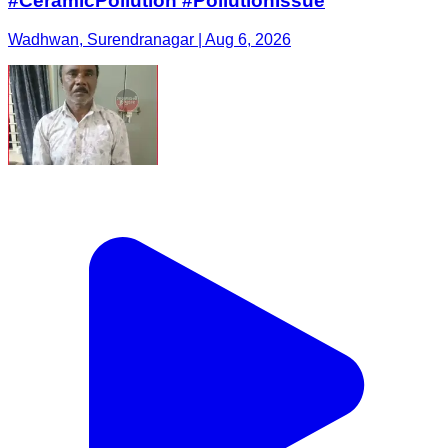
#CeramicPollution #PollutionIssue
Wadhwan, Surendranagar | Aug 6, 2026