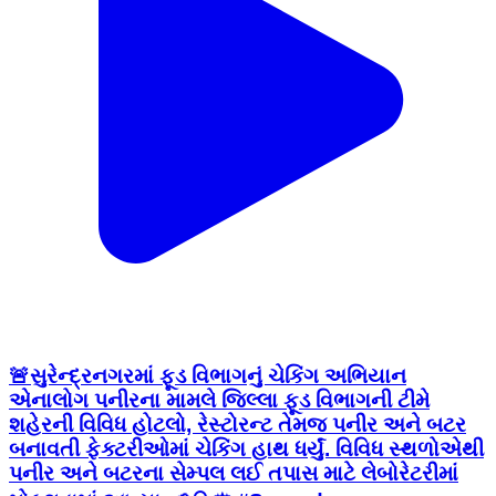
🚨સુરેન્દ્રનગરમાં ફૂડ વિભાગનું ચેકિંગ અભિયાન
એનાલોગ પનીરના મામલે જિલ્લા ફૂડ વિભાગની ટીમે
શહેરની વિવિધ હોટલો, રેસ્ટોરન્ટ તેમજ પનીર અને બટર
બનાવતી ફેક્ટરીઓમાં ચેકિંગ હાથ ધર્યું. વિવિધ સ્થળોએથી
પનીર અને બટરના સેમ્પલ લઈ તપાસ માટે લેબોરેટરીમાં