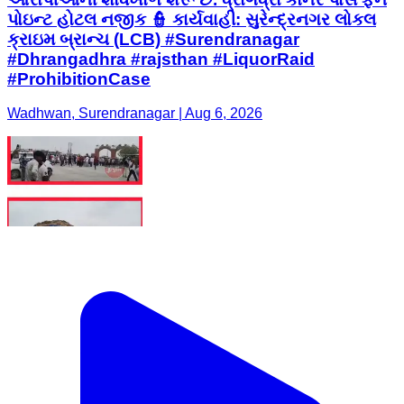
પોઇન્ટ હોટલ નજીક 👮 કાર્યવાહી: સુરેન્દ્રનગર લોકલ
ક્રાઇમ બ્રાન્ચ (LCB) #Surendranagar
#Dhrangadhra #rajsthan #LiquorRaid
#ProhibitionCase
Wadhwan, Surendranagar | Aug 6, 2026