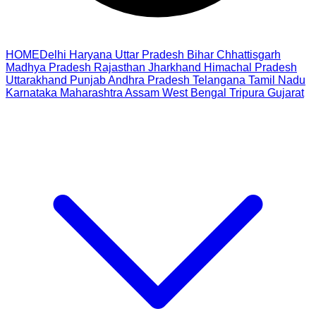
HOME
Delhi
Haryana
Uttar Pradesh
Bihar
Chhattisgarh
Madhya Pradesh
Rajasthan
Jharkhand
Himachal Pradesh
Uttarakhand
Punjab
Andhra Pradesh
Telangana
Tamil Nadu
Karnataka
Maharashtra
Assam
West Bengal
Tripura
Gujarat