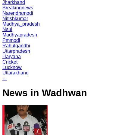
Jharkhand
Breakingnews
Narendramodi
Nitishkumar
Madhya_pradesh
Nsui
Madhyapradesh
Pmmodi
Rahulgandhi
Uttarpradesh
Haryana
Cricket
Lucknow
Uttarakhand
←
News in Wadhwan