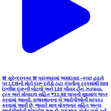
🚨 સુરેન્દ્રનગર 🚨 ધ્રાંગધ્રામાં અમદાવાદ–કચ્છ હાઇવે
પર LCBનો મોટો દારૂ દરોડો ટાટા કંપનીના ટ્રકમાંથી 504
ઇંગ્લીશ દારૂની બોટલો અને 120 બીયર ટીન ઝડપાયા.
ટ્રક અને મોબાઇલ સહિત ₹11.98 લાખનો મુદ્દામાલ જપ્ત
કરવામાં આવ્યો. રાજસ્થાનના બે આરોપીઓની ધરપકડ
કરવામાં આવી છે, જ્યારે માલ મોકલનાર સહિત અન્ય
આરોપીઓની શોધખોળ શરૂ છે. ધ્રાંગધ્રા કોર્નર પાસે ફર્ન