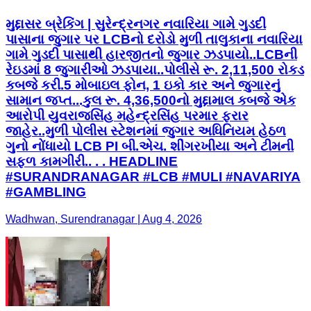
મુદ્દાસર બ્રેકિંગ | સુરેન્દ્રનગર નવારિયા ગામે ગુડદી
પાસાના જુગાર પર LCBનો દરોડો મુળી તાલુકાના નવારિયા
ગામે ગુડદી પાસાથી હારજીતનો જુગાર ઝડપાયો..LCBની
રેઇડમાં 8 જુગારીઓ ઝડપાયા..પોલીસે રૂ. 2,11,500 રોકડ
કબજે કરી.5 મોબાઇલ ફોન, 1 ઇકો કાર અને જુગારનું
સામાન જપ્ત...કુલ રૂ. 4,36,500નો મુદ્દામાલ કબજે એક
આરોપી યુવરાજસિંહ મહેન્દ્રસિંહ પરમાર ફરાર
જાહેર..મુળી પોલીસ સ્ટેશનમાં જુગાર અધિનિયમ હેઠળ
ગુનો નોંધાયો LCB PI બી.એચ. શીંગરખીયા અને ટીમની
સફળ કામગીરી.. . . HEADLINE
#SURANDRANAGAR #LCB #MULI #NAVARIYA
#GAMBLING
Wadhwan, Surendranagar | Aug 4, 2026