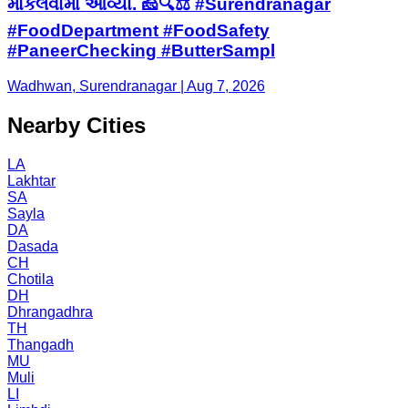
મોકલવામાં આવ્યા. 🧀🔍⚖️ #Surendranagar
#FoodDepartment #FoodSafety
#PaneerChecking #ButterSampl
Wadhwan, Surendranagar | Aug 7, 2026
Nearby Cities
LA
Lakhtar
SA
Sayla
DA
Dasada
CH
Chotila
DH
Dhrangadhra
TH
Thangadh
MU
Muli
LI