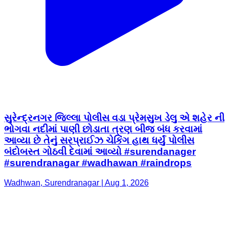
સુરેન્દ્રનગર જિલ્લા પોલીસ વડા પ્રેમસુખ ડેલુ એ શહેર ની
ભોગવા નદીમાં પાણી છોડાતા ત્રણ બીજ બંધ કરવામાં
આવ્યા છે તેનું સરપ્રાઈઝ ચેકિંગ હાથ ધર્યું પોલીસ
બંદોબસ્ત ગોઠવી દેવામાં આવ્યો #surendanager
#surendranagar #wadhawan #raindrops
Wadhwan, Surendranagar | Aug 1, 2026
T&C
Privacy Policy
Contact Us
IPR