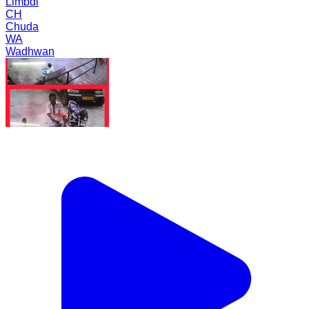
Limbdi
CH
Chuda
WA
Wadhwan