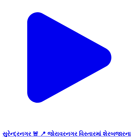
સુરેન્દ્રનગર 🚨 📍 જોરાવરનગર વિસ્તારમાં શેરબજારના