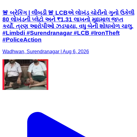
🚨 બ્રેકિંગ | લીંબડી 🚨 LCBએ લોખંડ ચોરીનો ગુનો ઉકેલી
80 લોખંડની પ્લેટો અને ₹1.31 લાખનો મુદ્દામાલ જપ્ત
કર્યો. ત્રણ આરોપીઓ ઝડપાયા, વધુ બેની શોધખોળ ચાલુ.
#Limbdi #Surendranagar #LCB #IronTheft
#PoliceAction
Wadhwan, Surendranagar | Aug 6, 2026