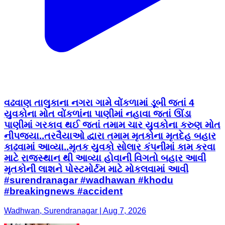
વઢવાણ તાલુકાના નગરા ગામે વોંકળામાં ડૂબી જતાં 4
યુવકોના મોત વોંકળાંના પાણીમાં નહાવા જતાં ઊંડા
પાણીમાં ગરકાવ થઈ જતાં તમામ ચાર યુવકોના કરુણ મોત
નીપજ્યા..તરવૈયાઓ દ્વારા તમામ મૃતકોના મૃતદેહ બહાર
કાઢવામાં આવ્યા..મૃતક યુવકો સોલાર કંપનીમાં કામ કરવા
માટે રાજસ્થાન થી આવ્યા હોવાની વિગતો બહાર આવી
મૃતકોની લાશને પોસ્ટમોર્ટમ માટે મોકલવામાં આવી
#surendranagar #wadhawan #khodu
#breakingnews #accident
Wadhwan, Surendranagar | Aug 7, 2026