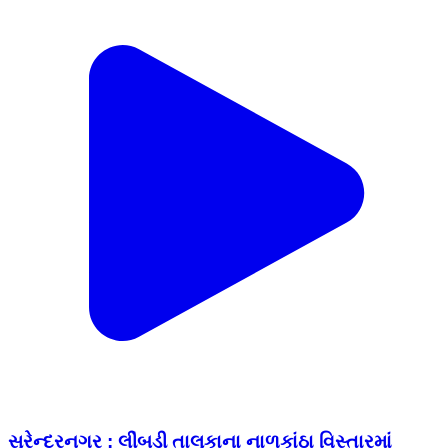
સુરેન્દ્રનગર : લીંબડી તાલુકાના નાળકાંઠા વિસ્તારમાં