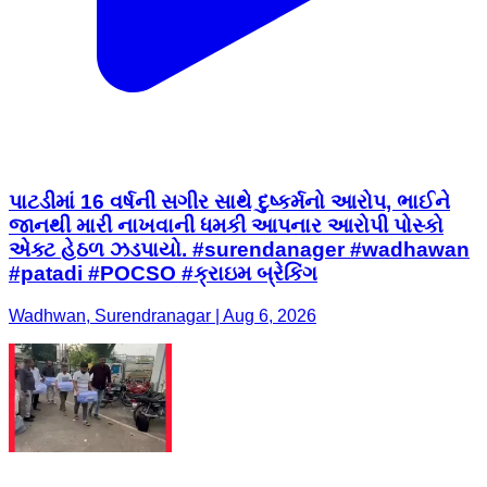
પાટડીમાં 16 વર્ષની સગીર સાથે દુષ્કર્મનો આરોપ, ભાઈને
જાનથી મારી નાખવાની ધમકી આપનાર આરોપી પોસ્કો
એક્ટ હેઠળ ઝડપાયો. #surendanager #wadhawan
#patadi #POCSO #ક્રાઇમ બ્રેકિંગ
Wadhwan, Surendranagar | Aug 6, 2026