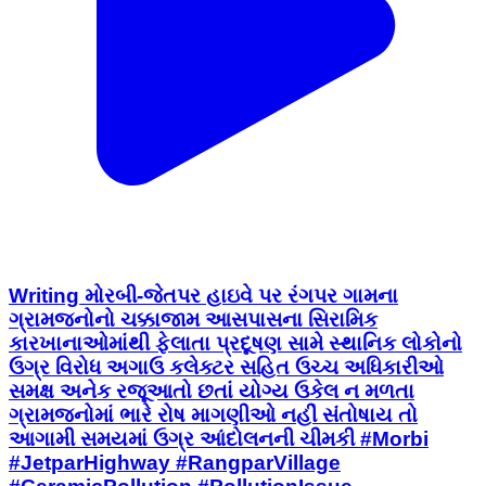
Writing મોરબી-જેતપર હાઇવે પર રંગપર ગામના
ગ્રામજનોનો ચક્કાજામ આસપાસના સિરામિક
કારખાનાઓમાંથી ફેલાતા પ્રદૂષણ સામે સ્થાનિક લોકોનો
ઉગ્ર વિરોધ અગાઉ કલેક્ટર સહિત ઉચ્ચ અધિકારીઓ
સમક્ષ અનેક રજૂઆતો છતાં યોગ્ય ઉકેલ ન મળતા
ગ્રામજનોમાં ભારે રોષ માગણીઓ નહીં સંતોષાય તો
આગામી સમયમાં ઉગ્ર આંદોલનની ચીમકી #Morbi
#JetparHighway #RangparVillage