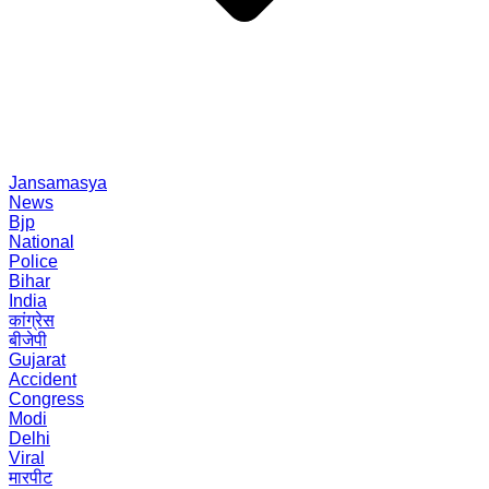
Jansamasya
News
Bjp
National
Police
Bihar
India
कांग्रेस
बीजेपी
Gujarat
Accident
Congress
Modi
Delhi
Viral
मारपीट