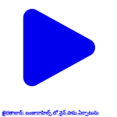
ఖైరతాబాద్: బంజారాహిల్స్ లో వైన్ షాపు ఏర్పాటును