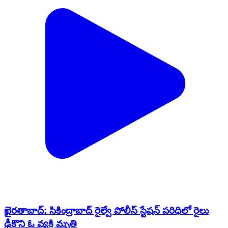
ఖైరతాబాద్: సికింద్రాబాద్ రైల్వే పోలీస్ స్టేషన్ పరిధిలో రైలు
ఢీకొని ఓ వ్యక్తి మృతి