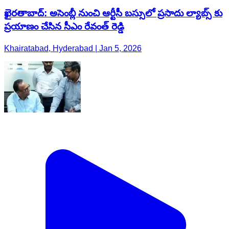
ఖైరతాబాద్: అసెంబ్లీ నుంచి ఆర్టీసీ బస్సులో ప్రసాదు ల్యాబ్స్ కు
ప్రయాణం చేసిన సీఎం రేవంత్ రెడ్డి
Khairatabad, Hyderabad | Jan 5, 2026