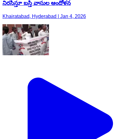
నిరసిస్తూ బస్తి వాసుల ఆందోళన
Khairatabad, Hyderabad | Jan 4, 2026