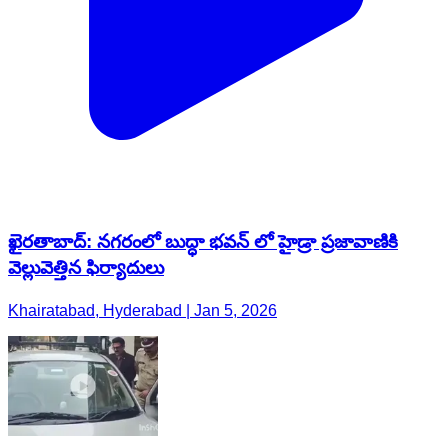
ఖైరతాబాద్: నగరంలో బుద్ధా భవన్ లో హైడ్రా ప్రజావాణికి
వెల్లువెత్తిన ఫిర్యాదులు
Khairatabad, Hyderabad | Jan 5, 2026