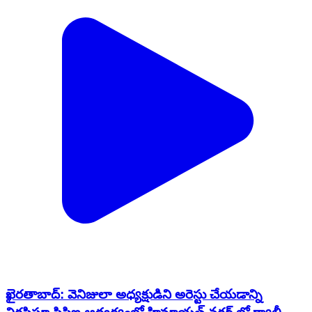
ఖైరతాబాద్: వెనిజులా అధ్యక్షుడిని అరెస్టు చేయడాన్ని