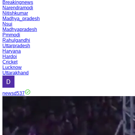
Breakingnews
Narendramodi
Nitishkumar
Madhya_pradesh
Nsui
Madhyapradesh
Pmmodi
Rahulgandhi
Uttarpradesh
Haryana
Hardoi
Cricket
Lucknow
Uttarakhand
newsd537