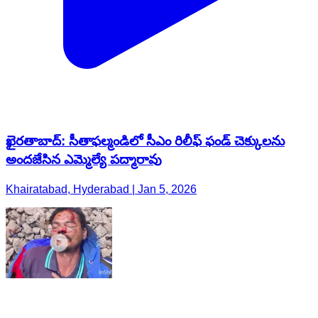
ఖైరతాబాద్: సీతాఫల్మండిలో సీఎం రిలీఫ్ ఫండ్ చెక్కులను
అందజేసిన ఎమ్మెల్యే పద్మారావు
Khairatabad, Hyderabad | Jan 5, 2026