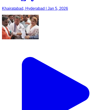
Khairatabad, Hyderabad | Jan 5, 2026