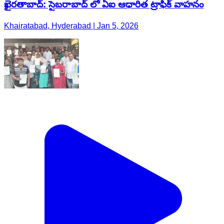
ఖైరతాబాద్: సైబరాబాద్ లో ఏఐ ఆధారిత ట్రాఫిక్ వాహనం
Khairatabad, Hyderabad | Jan 5, 2026