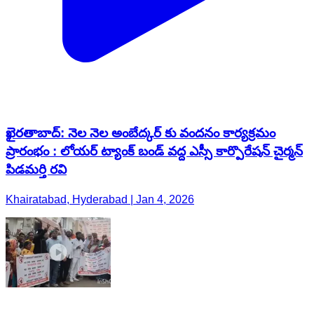
ఖైరతాబాద్: నెల నెల అంబేద్కర్ కు వందనం కార్యక్రమం
ప్రారంభం : లోయర్ ట్యాంక్ బండ్ వద్ద ఎస్సీ కార్పొరేషన్ చైర్మన్
పిడమర్తి రవి
Khairatabad, Hyderabad | Jan 4, 2026