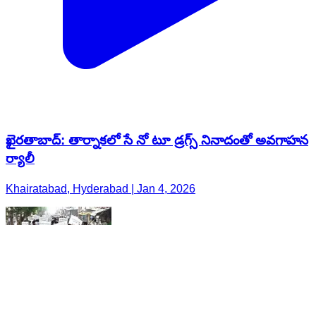
ఖైరతాబాద్: తార్నాకలో సే నో టూ డ్రగ్స్ నినాదంతో అవగాహన
ర్యాలీ
Khairatabad, Hyderabad | Jan 4, 2026