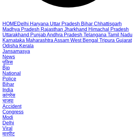
HOME
Delhi
Haryana
Uttar Pradesh
Bihar
Chhattisgarh
Madhya Pradesh
Rajasthan
Jharkhand
Himachal Pradesh
Uttarakhand
Punjab
Andhra Pradesh
Telangana
Tamil Nadu
Karnataka
Maharashtra
Assam
West Bengal
Tripura
Gujarat
Odisha
Kerala
Jansamasya
News
पुलिस
Bjp
National
Police
Bihar
India
कांग्रेस
भाजपा
Accident
Congress
Modi
Delhi
Viral
मारपीट