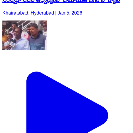
నిరసిస్తూ సిపిఐ ఆధ్వర్యంలో హిమాయత్ నగర్ లో ర్యాలీ
Khairatabad, Hyderabad | Jan 5, 2026