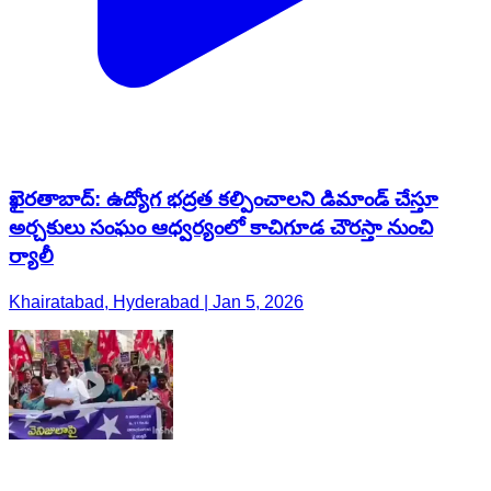
ఖైరతాబాద్: ఉద్యోగ భద్రత కల్పించాలని డిమాండ్ చేస్తూ
అర్చకులు సంఘం ఆధ్వర్యంలో కాచిగూడ చౌరస్తా నుంచి
ర్యాలీ
Khairatabad, Hyderabad | Jan 5, 2026