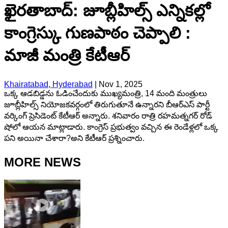
ఖైరతాబాద్: జూబ్లీహిల్స్ ఎన్నికల్లో
కాంగ్రెస్కు గుణపాఠం చెప్పాలి :
మాజీ మంత్రి కేటీఆర్
Khairatabad, Hyderabad
|
Nov 1, 2025
ఒక్క ఆడబిడ్డను ఓడించేందుకు ముఖ్యమంత్రి, 14 మంది మంత్రులు
జూబ్లీహిల్స్ నియోజకవర్గంలో తిరుగుతూనే ఉన్నారని బీఆర్ఎస్ పార్టీ
వర్కింగ్ ప్రెసిడెంట్ కేటీఆర్ అన్నారు. శనివారం రాత్రి రహమత్నగర్ రోడ్
షోలో ఆయన మాట్లాడారు. కాంగ్రెస్ ప్రభుత్వం వచ్చిన ఈ రెండేళ్లలో ఒక్క
పని అయినా చేశారా?అని కేటీఆర్ ప్రశ్నించారు.
MORE NEWS