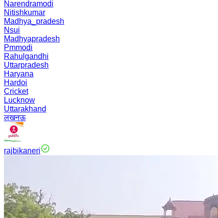
Narendramodi
Nitishkumar
Madhya_pradesh
Nsui
Madhyapradesh
Pmmodi
Rahulgandhi
Uttarpradesh
Haryana
Hardoi
Cricket
Lucknow
Uttarakhand
लखनऊ
rajbikaneri