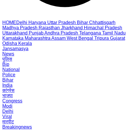
HOME
Delhi
Haryana
Uttar Pradesh
Bihar
Chhattisgarh
Madhya Pradesh
Rajasthan
Jharkhand
Himachal Pradesh
Uttarakhand
Punjab
Andhra Pradesh
Telangana
Tamil Nadu
Karnataka
Maharashtra
Assam
West Bengal
Tripura
Gujarat
Odisha
Kerala
Jansamasya
News
पुलिस
Bjp
National
Police
Bihar
India
कांग्रेस
भाजपा
Congress
Modi
Delhi
Viral
मारपीट
Breakingnews