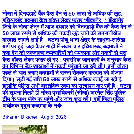
नोखा में दिनदहाड़े बैंक कैश वैन से 50 लाख से अधिक की लूट,
हथियारबंद बदमाश कैश बॉक्स लेकर फरार *बीकानेर।* बीकानेर
जिले के नोखा क्षेत्र में आज बुधवार को दिनदहाड़े बैंक की कैश वैन से
50 लाख रुपये से अधिक की नकदी लूटे जाने की सनसनीखेज
वारदात सामने आई है। घटना पांचू थाना क्षेत्र के साधुना-सारुंडा
मार्ग पर हुई, जहां कैंपर गाड़ी में सवार चार हथियारबंद बदमाशों ने
कैश वैन को रुकवाकर कर्मचारियों को धमकाया और नकदी से भरा
कैश बॉक्स लेकर फरार हो गए। प्रारंभिक जानकारी के अनुसार कैश
वैन विभिन्न बैंक शाखाओं में नकदी पहुंचाने जा रही थी। इसी दौरान
पहले से घात लगाए बदमाशों ने रास्ता रोककर वारदात को अंजाम
दिया। लूटी गई राशि 50 लाख रुपये से अधिक बताई जा रही है,
हालांकि पुलिस अभी वास्तविक रकम का सत्यापन कर रही है। घटना
की सूचना मिलते ही नोखा वृत्ताधिकारी (सीओ) जरनैल सिंह पुलिस
टीम के साथ मौके पर पहुंचे और जांच शुरू की। वहीं जिला पुलिस
अधीक्षक मृदुल कच्छावा के न�
Bikaner, Bikaner | Aug 5, 2026