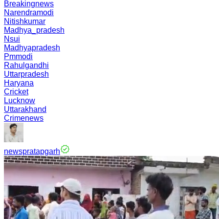
Breakingnews
Narendramodi
Nitishkumar
Madhya_pradesh
Nsui
Madhyapradesh
Pmmodi
Rahulgandhi
Uttarpradesh
Haryana
Cricket
Lucknow
Uttarakhand
Crimenews
newspratapgarh