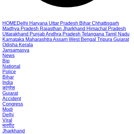
HOME
Delhi
Haryana
Uttar Pradesh
Bihar
Chhattisgarh
Madhya Pradesh
Rajasthan
Jharkhand
Himachal Pradesh
Uttarakhand
Punjab
Andhra Pradesh
Telangana
Tamil Nadu
Karnataka
Maharashtra
Assam
West Bengal
Tripura
Gujarat
Odisha
Kerala
Jansamasya
News
Bjp
National
Police
Bihar
India
कांग्रेस
Gujarat
Accident
Congress
Modi
Delhi
Viral
मारपीट
Jharkhand