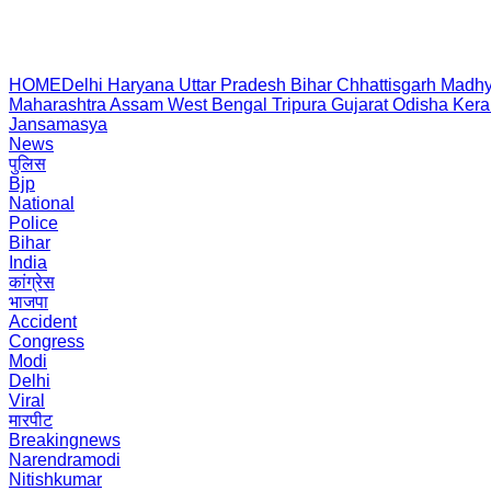
HOME
Delhi
Haryana
Uttar Pradesh
Bihar
Chhattisgarh
Madhy
Maharashtra
Assam
West Bengal
Tripura
Gujarat
Odisha
Kera
Jansamasya
News
पुलिस
Bjp
National
Police
Bihar
India
कांग्रेस
भाजपा
Accident
Congress
Modi
Delhi
Viral
मारपीट
Breakingnews
Narendramodi
Nitishkumar