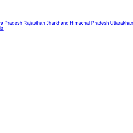
a Pradesh
Rajasthan
Jharkhand
Himachal Pradesh
Uttarakha
la