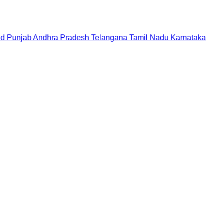
nd
Punjab
Andhra Pradesh
Telangana
Tamil Nadu
Karnataka