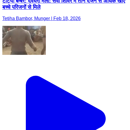
टेटिया बम्बर: देवघरा मेला: सेवा शिविर में तीन दर्जन से अधिक खोए
बच्चे परिजनों से मिले
Tetiha Bambor, Munger | Feb 18, 2026