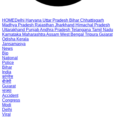
HOME
Delhi
Haryana
Uttar Pradesh
Bihar
Chhattisgarh
Madhya Pradesh
Rajasthan
Jharkhand
Himachal Pradesh
Uttarakhand
Punjab
Andhra Pradesh
Telangana
Tamil Nadu
Karnataka
Maharashtra
Assam
West Bengal
Tripura
Gujarat
Odisha
Kerala
Jansamasya
News
Bjp
National
Police
Bihar
India
कांग्रेस
बीजेपी
Gujarat
भाजपा
Accident
Congress
Modi
Delhi
Viral