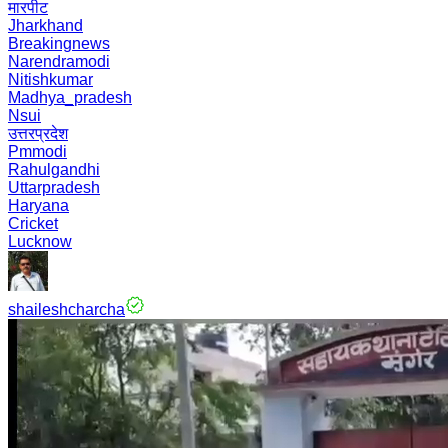
मारपीट
Jharkhand
Breakingnews
Narendramodi
Nitishkumar
Madhya_pradesh
Nsui
उत्तरप्रदेश
Pmmodi
Rahulgandhi
Uttarpradesh
Haryana
Cricket
Lucknow
shaileshcharcha