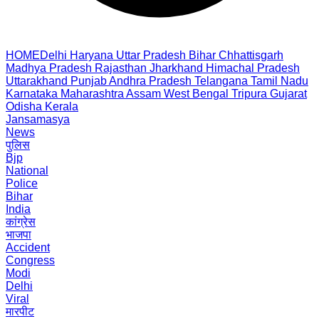
HOME
Delhi
Haryana
Uttar Pradesh
Bihar
Chhattisgarh
Madhya Pradesh
Rajasthan
Jharkhand
Himachal Pradesh
Uttarakhand
Punjab
Andhra Pradesh
Telangana
Tamil Nadu
Karnataka
Maharashtra
Assam
West Bengal
Tripura
Gujarat
Odisha
Kerala
Jansamasya
News
पुलिस
Bjp
National
Police
Bihar
India
कांग्रेस
भाजपा
Accident
Congress
Modi
Delhi
Viral
मारपीट