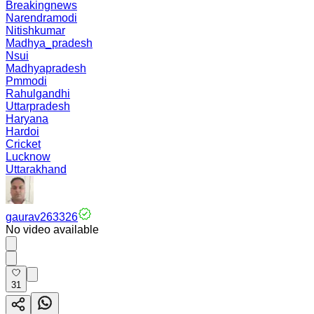
Breakingnews
Narendramodi
Nitishkumar
Madhya_pradesh
Nsui
Madhyapradesh
Pmmodi
Rahulgandhi
Uttarpradesh
Haryana
Hardoi
Cricket
Lucknow
Uttarakhand
gaurav263326
No video available
31