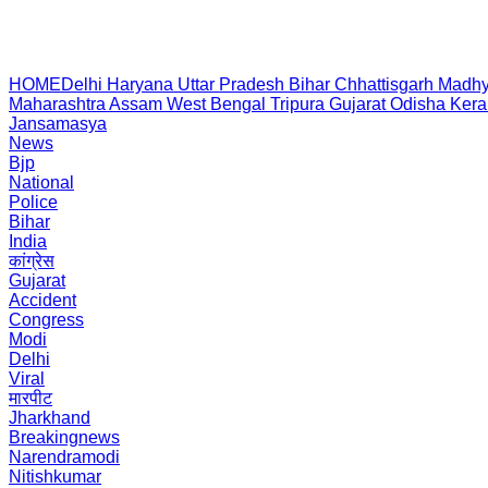
HOME
Delhi
Haryana
Uttar Pradesh
Bihar
Chhattisgarh
Madhy
Maharashtra
Assam
West Bengal
Tripura
Gujarat
Odisha
Kera
Jansamasya
News
Bjp
National
Police
Bihar
India
कांग्रेस
Gujarat
Accident
Congress
Modi
Delhi
Viral
मारपीट
Jharkhand
Breakingnews
Narendramodi
Nitishkumar