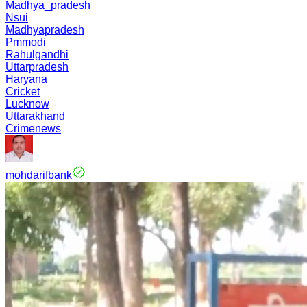
Madhya_pradesh
Nsui
Madhyapradesh
Pmmodi
Rahulgandhi
Uttarpradesh
Haryana
Cricket
Lucknow
Uttarakhand
Crimenews
mohdarifbank