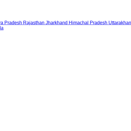
a Pradesh
Rajasthan
Jharkhand
Himachal Pradesh
Uttarakha
la