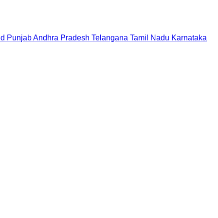
nd
Punjab
Andhra Pradesh
Telangana
Tamil Nadu
Karnataka