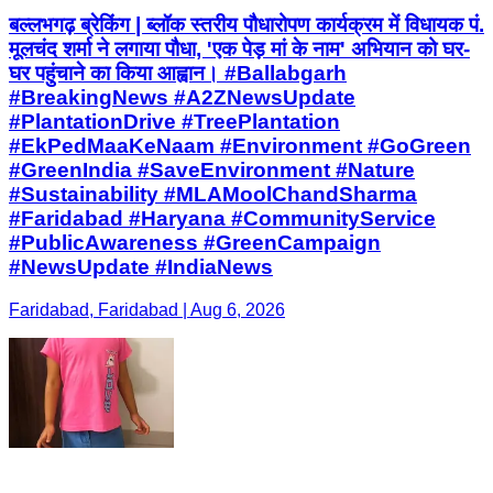
बल्लभगढ़ ब्रेकिंग | ब्लॉक स्तरीय पौधारोपण कार्यक्रम में विधायक पं.
मूलचंद शर्मा ने लगाया पौधा, 'एक पेड़ मां के नाम' अभियान को घर-
घर पहुंचाने का किया आह्वान। #Ballabgarh
#BreakingNews #A2ZNewsUpdate
#PlantationDrive #TreePlantation
#EkPedMaaKeNaam #Environment #GoGreen
#GreenIndia #SaveEnvironment #Nature
#Sustainability #MLAMoolChandSharma
#Faridabad #Haryana #CommunityService
#PublicAwareness #GreenCampaign
#NewsUpdate #IndiaNews
Faridabad, Faridabad | Aug 6, 2026