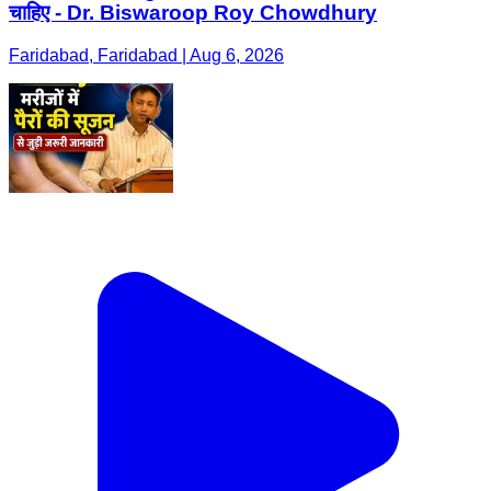
चाहिए - Dr. Biswaroop Roy Chowdhury
Faridabad, Faridabad | Aug 6, 2026