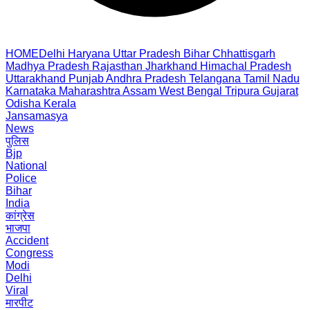
HOME
Delhi
Haryana
Uttar Pradesh
Bihar
Chhattisgarh
Madhya Pradesh
Rajasthan
Jharkhand
Himachal Pradesh
Uttarakhand
Punjab
Andhra Pradesh
Telangana
Tamil Nadu
Karnataka
Maharashtra
Assam
West Bengal
Tripura
Gujarat
Odisha
Kerala
Jansamasya
News
पुलिस
Bjp
National
Police
Bihar
India
कांग्रेस
भाजपा
Accident
Congress
Modi
Delhi
Viral
मारपीट