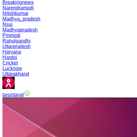
Breakingnews
Narendramodi
Nitishkumar
Madhya_pradesh
Nsui
Madhyapradesh
Pmmodi
Rahulgandhi
Uttarpradesh
Haryana
Hardoi
Cricket
Lucknow
Uttarakhand
taruntayal