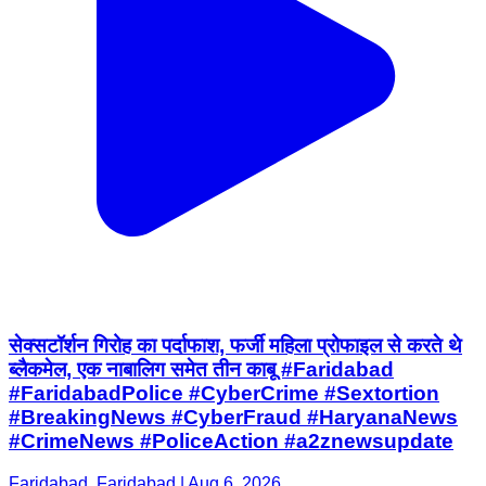
सेक्सटॉर्शन गिरोह का पर्दाफाश, फर्जी महिला प्रोफाइल से करते थे
ब्लैकमेल, एक नाबालिग समेत तीन काबू #Faridabad
#FaridabadPolice #CyberCrime #Sextortion
#BreakingNews #CyberFraud #HaryanaNews
#CrimeNews #PoliceAction #a2znewsupdate
Faridabad, Faridabad | Aug 6, 2026