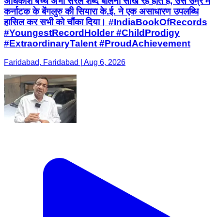
अधिकांश बच्चे अभी सरल शब्द बोलना सीख रहे होते हैं, उस उम्र में
कर्नाटक के बेंगलुरु की सियारा के.ई. ने एक असाधारण उपलब्धि
हासिल कर सभी को चौंका दिया। #IndiaBookOfRecords
#YoungestRecordHolder #ChildProdigy
#ExtraordinaryTalent #ProudAchievement
Faridabad, Faridabad | Aug 6, 2026