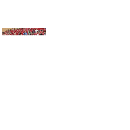
📡#facebook LIVE:: माननीय मंत्री, श्री श्रवण कुमार,