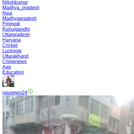
Nitishkumar
Madhya_pradesh
Nsui
Madhyapradesh
Pmmodi
Rahulgandhi
Uttarpradesh
Haryana
Cricket
Lucknow
Uttarakhand
Crimenews
Aap
Education
rajunews24