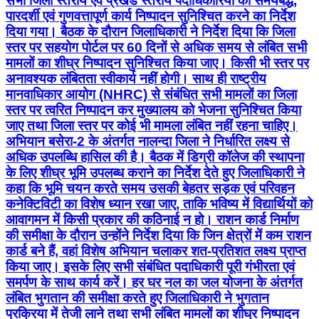
सभी जिला स्तरीय एवं प्रखंड स्तरीय पदाधिकारियों को समयबद्ध,
पारदर्शी एवं गुणवत्तापूर्ण कार्य निष्पादन सुनिश्चित करने का निर्देश
दिया गया। बैठक के दौरान जिलाधिकारी ने निर्देश दिया कि जिला
स्तर पर सहयोग पोर्टल पर 60 दिनों से अधिक समय से लंबित सभी
मामलों का शीघ्र निष्पादन सुनिश्चित किया जाए। किसी भी स्तर पर
अनावश्यक लंबितता स्वीकार्य नहीं होगी। साथ ही राष्ट्रीय
मानवाधिकार आयोग (NHRC) से संबंधित सभी मामलों का जिला
स्तर पर त्वरित निष्पादन कर मुख्यालय को भेजना सुनिश्चित किया
जाए तथा जिला स्तर पर कोई भी मामला लंबित नहीं रहना चाहिए।
अभियान बसेरा-2 के अंतर्गत नालन्दा जिला ने निर्धारित लक्ष्य से
अधिक उपलब्धि हासिल की है। बैठक में डिग्री कॉलेज की स्थापना
के लिए शीघ्र भूमि उपलब्ध कराने का निर्देश देते हुए जिलाधिकारी ने
कहा कि भूमि चयन करते समय उसकी बेहतर सड़क एवं परिवहन
कनेक्टिविटी का विशेष ध्यान रखा जाए, ताकि भविष्य में विद्यार्थियों को
आवागमन में किसी प्रकार की कठिनाई न हो। राशन कार्ड निर्माण
की समीक्षा के दौरान उन्होंने निर्देश दिया कि जिन क्षेत्रों में कम राशन
कार्ड बने हैं, वहां विशेष अभियान चलाकर शत-प्रतिशत लक्ष्य प्राप्त
किया जाए। इसके लिए सभी संबंधित पदाधिकारी पूरी गंभीरता एवं
समर्पण के साथ कार्य करें। हर घर नल का जल योजना के अंतर्गत
लंबित भुगतान की समीक्षा करते हुए जिलाधिकारी ने भुगतान
प्रक्रिया में तेजी लाने तथा सभी लंबित मामलों का शीघ्र निष्पादन