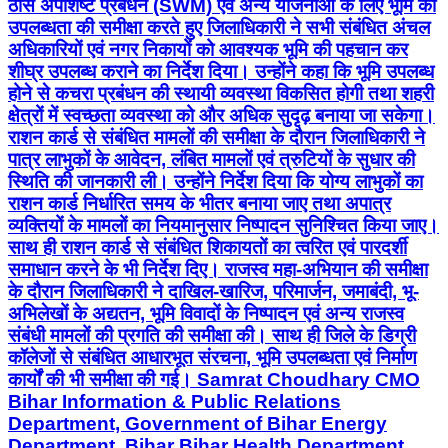
ठोस अपशिष्ट प्रबंधन (SWM) एवं अन्य योजनाओं के लिए भूमि की
उपलब्धता की समीक्षा करते हुए जिलाधिकारी ने सभी संबंधित अंचल
अधिकारियों एवं नगर निकायों को आवश्यक भूमि की पहचान कर
शीघ्र उपलब्ध कराने का निर्देश दिया। उन्होंने कहा कि भूमि उपलब्ध
होने से कचरा प्रबंधन की स्थायी व्यवस्था विकसित होगी तथा शहरी
क्षेत्रों में स्वच्छता व्यवस्था को और अधिक सुदृढ़ बनाया जा सकेगा।
राशन कार्ड से संबंधित मामलों की समीक्षा के दौरान जिलाधिकारी ने
पात्र लाभुकों के आवेदन, लंबित मामलों एवं त्रुटियों के सुधार की
स्थिति की जानकारी ली। उन्होंने निर्देश दिया कि योग्य लाभुकों का
राशन कार्ड निर्धारित समय के भीतर बनाया जाए तथा अपात्र
व्यक्तियों के मामलों का नियमानुसार निष्पादन सुनिश्चित किया जाए।
साथ ही राशन कार्ड से संबंधित शिकायतों का त्वरित एवं पारदर्शी
समाधान करने के भी निर्देश दिए। राजस्व महा-अभियान की समीक्षा
के दौरान जिलाधिकारी ने दाखिल-खारिज, परिमार्जन, जमाबंदी, भू-
अभिलेखों के अद्यतन, भूमि विवादों के निष्पादन एवं अन्य राजस्व
संबंधी मामलों की प्रगति की समीक्षा की। साथ ही जिले के डिग्री
कॉलेजों से संबंधित आधारभूत संरचना, भूमि उपलब्धता एवं निर्माण
कार्यों की भी समीक्षा की गई। Samrat Choudhary CMO
Bihar Information & Public Relations
Department, Government of Bihar Energy
Department, Bihar Bihar Health Department