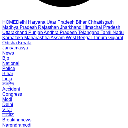
HOME
Delhi
Haryana
Uttar Pradesh
Bihar
Chhattisgarh
Madhya Pradesh
Rajasthan
Jharkhand
Himachal Pradesh
Uttarakhand
Punjab
Andhra Pradesh
Telangana
Tamil Nadu
Karnataka
Maharashtra
Assam
West Bengal
Tripura
Gujarat
Odisha
Kerala
Jansamasya
News
Bjp
National
Police
Bihar
India
कांग्रेस
Accident
Congress
Modi
Delhi
Viral
मारपीट
Breakingnews
Narendramodi