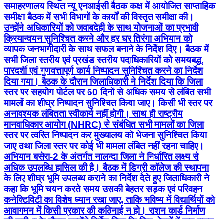
समाहरणालय स्थित न्यू एनआईसी बैठक कक्ष में आयोजित साप्ताहिक
समीक्षा बैठक में सभी विभागों के कार्यों की विस्तृत समीक्षा की।
उन्होंने अधिकारियों को जवाबदेही के साथ योजनाओं का प्रभावी
क्रियान्वयन सुनिश्चित करने और हर घर तिरंगा अभियान को
व्यापक जनभागीदारी के साथ सफल बनाने के निर्देश दिए। बैठक में
सभी जिला स्तरीय एवं प्रखंड स्तरीय पदाधिकारियों को समयबद्ध,
पारदर्शी एवं गुणवत्तापूर्ण कार्य निष्पादन सुनिश्चित करने का निर्देश
दिया गया। बैठक के दौरान जिलाधिकारी ने निर्देश दिया कि जिला
स्तर पर सहयोग पोर्टल पर 60 दिनों से अधिक समय से लंबित सभी
मामलों का शीघ्र निष्पादन सुनिश्चित किया जाए। किसी भी स्तर पर
अनावश्यक लंबितता स्वीकार्य नहीं होगी। साथ ही राष्ट्रीय
मानवाधिकार आयोग (NHRC) से संबंधित सभी मामलों का जिला
स्तर पर त्वरित निष्पादन कर मुख्यालय को भेजना सुनिश्चित किया
जाए तथा जिला स्तर पर कोई भी मामला लंबित नहीं रहना चाहिए।
अभियान बसेरा-2 के अंतर्गत नालन्दा जिला ने निर्धारित लक्ष्य से
अधिक उपलब्धि हासिल की है। बैठक में डिग्री कॉलेज की स्थापना
के लिए शीघ्र भूमि उपलब्ध कराने का निर्देश देते हुए जिलाधिकारी ने
कहा कि भूमि चयन करते समय उसकी बेहतर सड़क एवं परिवहन
कनेक्टिविटी का विशेष ध्यान रखा जाए, ताकि भविष्य में विद्यार्थियों को
आवागमन में किसी प्रकार की कठिनाई न हो। राशन कार्ड निर्माण