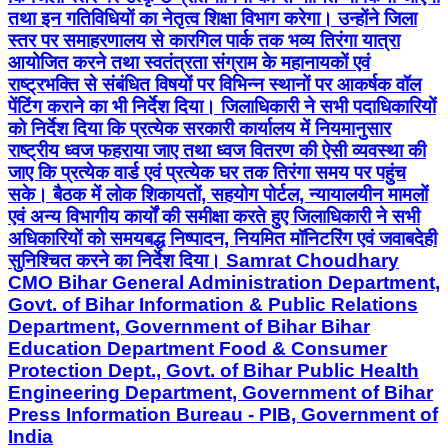
तथा इन गतिविधियों का नेतृत्व शिक्षा विभाग करेगा। उन्होंने जिला
स्तर पर समाहरणालय से कारगिल पार्क तक भव्य तिरंगा यात्रा
आयोजित करने तथा स्वतंत्रता संग्राम के महानायकों एवं
राष्ट्रभक्ति से संबंधित विषयों पर विभिन्न स्थानों पर आकर्षक वॉल
पेंटिंग कराने का भी निर्देश दिया। जिलाधिकारी ने सभी पदाधिकारियों
को निर्देश दिया कि प्रत्येक सरकारी कार्यालय में नियमानुसार
राष्ट्रीय ध्वज फहराया जाए तथा ध्वज वितरण की ऐसी व्यवस्था की
जाए कि प्रत्येक वार्ड एवं प्रत्येक घर तक तिरंगा समय पर पहुंच
सके। बैठक में लोक शिकायतों, सहयोग पोर्टल, न्यायालयीन मामलों
एवं अन्य विभागीय कार्यों की समीक्षा करते हुए जिलाधिकारी ने सभी
अधिकारियों को समयबद्ध निष्पादन, नियमित मॉनिटरिंग एवं जवाबदेही
सुनिश्चित करने का निर्देश दिया। Samrat Choudhary
CMO Bihar General Administration Department,
Govt. of Bihar Information & Public Relations
Department, Government of Bihar Bihar
Education Department Food & Consumer
Protection Dept., Govt. of Bihar Public Health
Engineering Department, Government of Bihar
Press Information Bureau - PIB, Government of
India