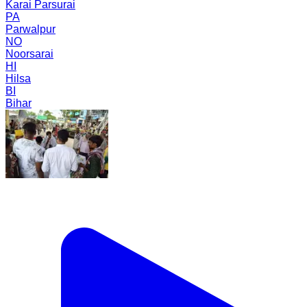
Karai Parsurai
PA
Parwalpur
NO
Noorsarai
HI
Hilsa
BI
Bihar