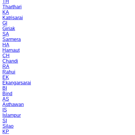
TH
Tharthari
KA
Katrisarai
GI
Giriak
SA
Sarmera
HA
Harnaut
CH
Chandi
RA
Rahui
EK
Ekangarsarai
BI
Bind
AS
Asthawan
IS
Islampur
SI
Silao
KP