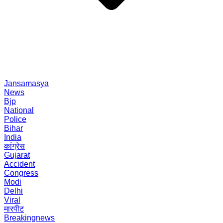
Jansamasya
News
Bjp
National
Police
Bihar
India
कांग्रेस
Gujarat
Accident
Congress
Modi
Delhi
Viral
मारपीट
Breakingnews