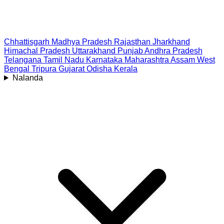
Chhattisgarh
Madhya Pradesh
Rajasthan
Jharkhand
Himachal Pradesh
Uttarakhand
Punjab
Andhra Pradesh
Telangana
Tamil Nadu
Karnataka
Maharashtra
Assam
West
Bengal
Tripura
Gujarat
Odisha
Kerala
Nalanda