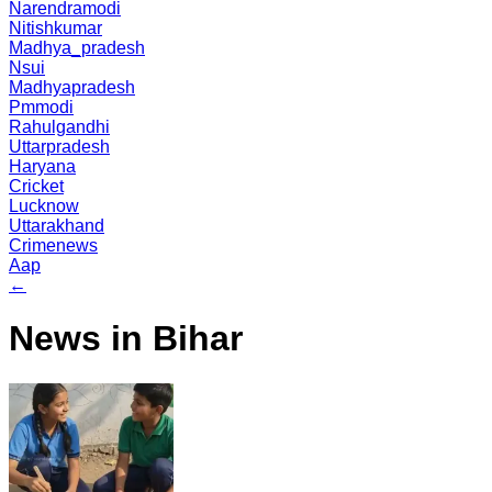
Narendramodi
Nitishkumar
Madhya_pradesh
Nsui
Madhyapradesh
Pmmodi
Rahulgandhi
Uttarpradesh
Haryana
Cricket
Lucknow
Uttarakhand
Crimenews
Aap
←
News in Bihar