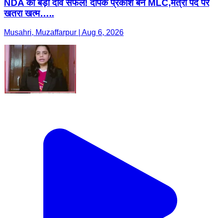
NDA का बड़ा दांव सफल! दीपक प्रकाश बने MLC,मंत्री पद पर
खतरा खत्म…..
Musahri, Muzaffarpur | Aug 6, 2026