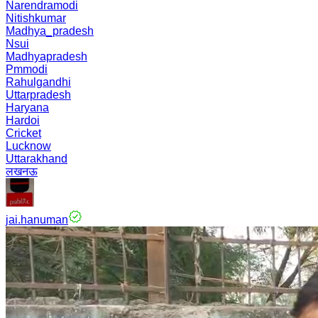
Narendramodi
Nitishkumar
Madhya_pradesh
Nsui
Madhyapradesh
Pmmodi
Rahulgandhi
Uttarpradesh
Haryana
Hardoi
Cricket
Lucknow
Uttarakhand
लखनऊ
jai.hanuman