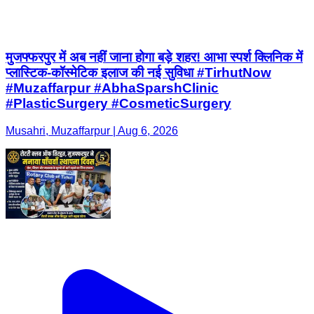
मुजफ्फरपुर में अब नहीं जाना होगा बड़े शहर! आभा स्पर्श क्लिनिक में
प्लास्टिक-कॉस्मेटिक इलाज की नई सुविधा #TirhutNow
#Muzaffarpur #AbhaSparshClinic
#PlasticSurgery #CosmeticSurgery
Musahri, Muzaffarpur | Aug 6, 2026