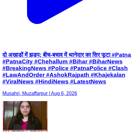
दो अखाड़ों में झड़प; बीच-बचाव में थानेदार का सिर फूटा #Patna
#PatnaCity #Chehallum #Bihar #BiharNews
#BreakingNews #Police #PatnaPolice #Clash
#LawAndOrder #AshokRajpath #Khajekalan
#ViralNews #HindiNews #LatestNews
Musahri, Muzaffarpur | Aug 6, 2026