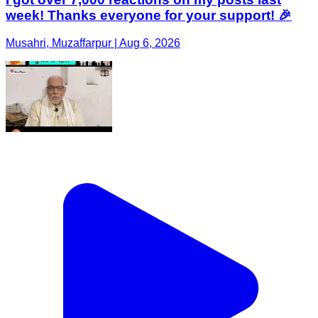
week! Thanks everyone for your support! 🎉
Musahri, Muzaffarpur | Aug 6, 2026