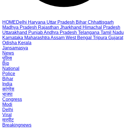
HOME
Delhi
Haryana
Uttar Pradesh
Bihar
Chhattisgarh
Madhya Pradesh
Rajasthan
Jharkhand
Himachal Pradesh
Uttarakhand
Punjab
Andhra Pradesh
Telangana
Tamil Nadu
Karnataka
Maharashtra
Assam
West Bengal
Tripura
Gujarat
Odisha
Kerala
Jansamasya
News
पुलिस
Bjp
National
Police
Bihar
India
कांग्रेस
भाजपा
Congress
Modi
Delhi
Viral
मारपीट
Breakingnews