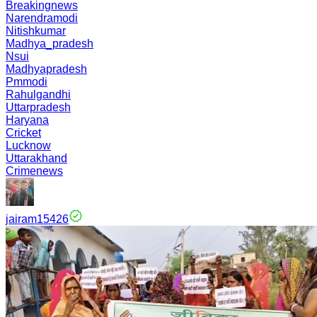
Breakingnews
Narendramodi
Nitishkumar
Madhya_pradesh
Nsui
Madhyapradesh
Pmmodi
Rahulgandhi
Uttarpradesh
Haryana
Cricket
Lucknow
Uttarakhand
Crimenews
jairam15426