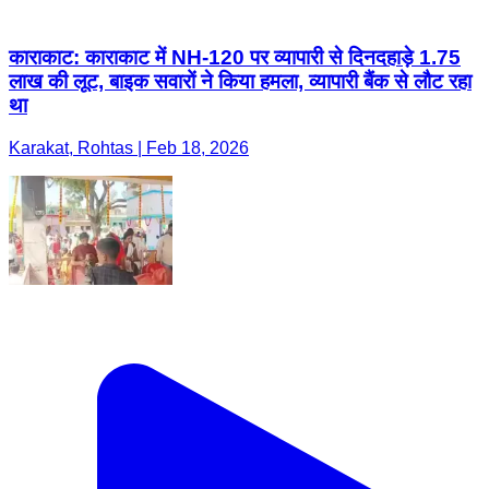
काराकाट: काराकाट में NH-120 पर व्यापारी से दिनदहाड़े 1.75
लाख की लूट, बाइक सवारों ने किया हमला, व्यापारी बैंक से लौट रहा
था
Karakat, Rohtas | Feb 18, 2026