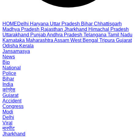
HOME
Delhi
Haryana
Uttar Pradesh
Bihar
Chhattisgarh
Madhya Pradesh
Rajasthan
Jharkhand
Himachal Pradesh
Uttarakhand
Punjab
Andhra Pradesh
Telangana
Tamil Nadu
Karnataka
Maharashtra
Assam
West Bengal
Tripura
Gujarat
Odisha
Kerala
Jansamasya
News
Bjp
National
Police
Bihar
India
कांग्रेस
Gujarat
Accident
Congress
Modi
Delhi
Viral
मारपीट
Jharkhand