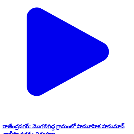
రాజేంద్రనగర్: మొగలిగిద్ద గ్రామంలో సామూహిక హనుమాన్