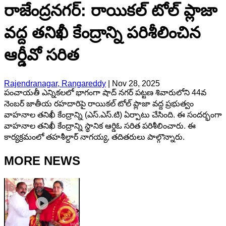
రాజేంద్రనగర్: రాయికల్ టోల్ ప్లాజా
వద్ద తనిఖీ కేంద్రాన్ని పరిశీలించిన
ఆర్డీవో సరిత
Rajendranagar, Rangareddy
|
Nov 28, 2025
పంచాయతీ ఎన్నికలలో భాగంగా షాద్ నగర్ పట్టణ శివారులోని 44వ
నెంబర్ జాతీయ రహదారిపై రాయికల్ టోల్ ప్లాజా వద్ద ప్రభుత్వం
వాహనాల తనిఖీ కేంద్రాన్ని (ఎస్.ఎస్.టి) ఏర్పాటు చేసింది. ఈ సందర్భంగా
వాహనాల తనిఖీ కేంద్రాన్ని స్థానిక ఆర్డిఓ సరిత పరిశీలించారు. ఈ
కార్యక్రమంలో తహశీల్దార్ నాగయ్య, తదితరులు పాల్గొన్నారు.
MORE NEWS