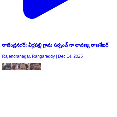
రాజేంద్రనగర్: వీర్లపల్లి గ్రామ సర్పంచ్ గా లావణ్య రాజశేఖర్
Rajendranagar, Rangareddy | Dec 14, 2025