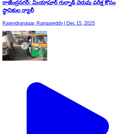
రాజేంద్రనగర్: మియాపూర్ గుర్నాథ్ చెరువు పరీక్ష కోసం
స్థానికుల ర్యాలీ
Rajendranagar, Rangareddy | Dec 15, 2025