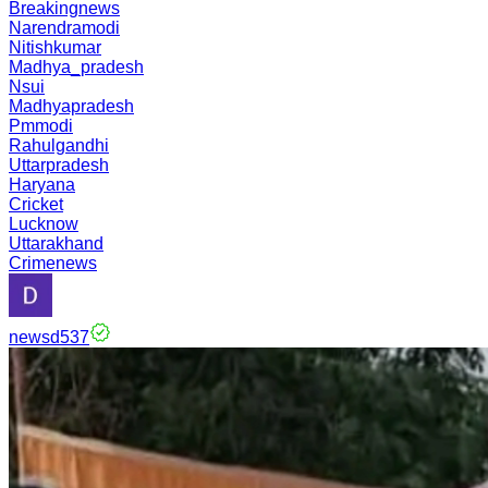
Breakingnews
Narendramodi
Nitishkumar
Madhya_pradesh
Nsui
Madhyapradesh
Pmmodi
Rahulgandhi
Uttarpradesh
Haryana
Cricket
Lucknow
Uttarakhand
Crimenews
newsd537