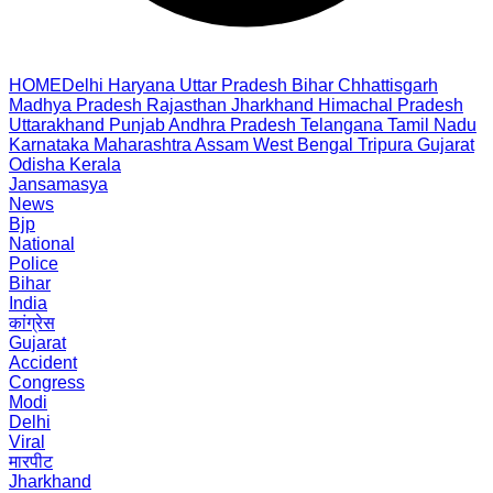
HOME
Delhi
Haryana
Uttar Pradesh
Bihar
Chhattisgarh
Madhya Pradesh
Rajasthan
Jharkhand
Himachal Pradesh
Uttarakhand
Punjab
Andhra Pradesh
Telangana
Tamil Nadu
Karnataka
Maharashtra
Assam
West Bengal
Tripura
Gujarat
Odisha
Kerala
Jansamasya
News
Bjp
National
Police
Bihar
India
कांग्रेस
Gujarat
Accident
Congress
Modi
Delhi
Viral
मारपीट
Jharkhand