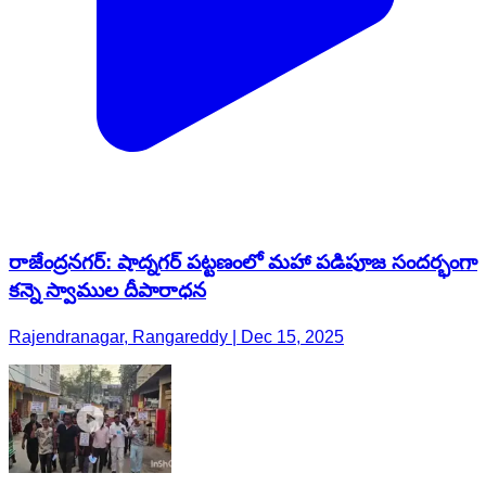
రాజేంద్రనగర్: షాద్నగర్ పట్టణంలో మహా పడిపూజ సందర్భంగా
కన్నె స్వాముల దీపారాధన
Rajendranagar, Rangareddy | Dec 15, 2025