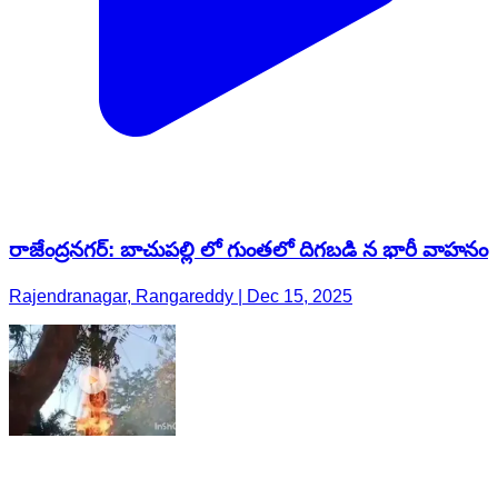
రాజేంద్రనగర్: బాచుపల్లి లో గుంతలో దిగబడి న భారీ వాహనం
Rajendranagar, Rangareddy | Dec 15, 2025