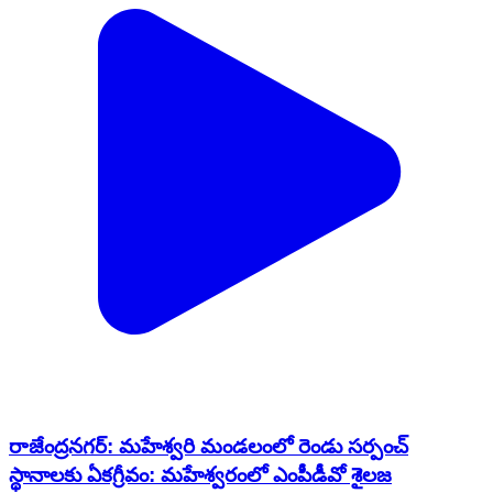
రాజేంద్రనగర్: మహేశ్వరి మండలంలో రెండు సర్పంచ్
స్థానాలకు ఏకగ్రీవం: మహేశ్వరంలో ఎంపీడీవో శైలజ