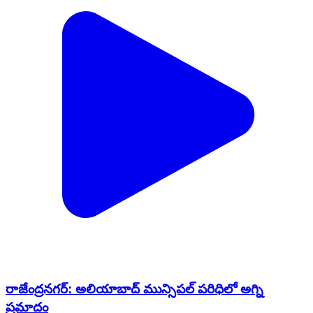
రాజేంద్రనగర్: అలియాబాద్ మున్సిపల్ పరిధిలో అగ్ని
ప్రమాదం