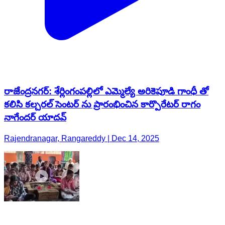
రాజేంద్రనగర్: శేర్లింగంపల్లిలో ఎమ్మెల్యే అరికెపూడి గాంధీ తో
కలిసి కల్చరల్ సెంటర్ ను ప్రారంభించిన కార్పొరేటర్ రాగం
నాగేందర్ యాదవ్
Rajendranagar, Rangareddy | Dec 14, 2025