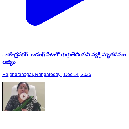
రాజేంద్రనగర్: బడంగ్ పేటలో గుర్తుతెలియని వ్యక్తి మృతదేహం
లభ్యం
Rajendranagar, Rangareddy | Dec 14, 2025