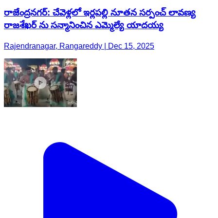
రాజేంద్రనగర్: చేవెళ్లలో ఇర్లపల్లి నూతన సర్పంచ్ లావణ్య
రాజశేఖర్ ను సన్మానించిన ఎమ్మెల్యే యాదయ్య
Rajendranagar, Rangareddy | Dec 15, 2025