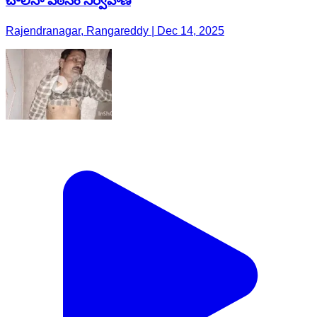
చాలీసా పఠనం నిర్వహణ
Rajendranagar, Rangareddy | Dec 14, 2025