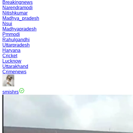
Breakingnews
Narendramodi
Nitishkumar
Madhya_pradesh
Nsui
Madhyapradesh
Pmmodi
Rahulgandhi
Uttarpradesh
Haryana
Cricket
Lucknow
Uttarakhand
Crimenews
smishrs