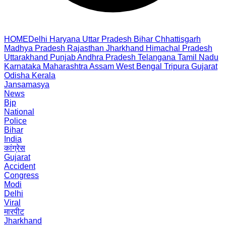
HOME
Delhi
Haryana
Uttar Pradesh
Bihar
Chhattisgarh
Madhya Pradesh
Rajasthan
Jharkhand
Himachal Pradesh
Uttarakhand
Punjab
Andhra Pradesh
Telangana
Tamil Nadu
Karnataka
Maharashtra
Assam
West Bengal
Tripura
Gujarat
Odisha
Kerala
Jansamasya
News
Bjp
National
Police
Bihar
India
कांग्रेस
Gujarat
Accident
Congress
Modi
Delhi
Viral
मारपीट
Jharkhand