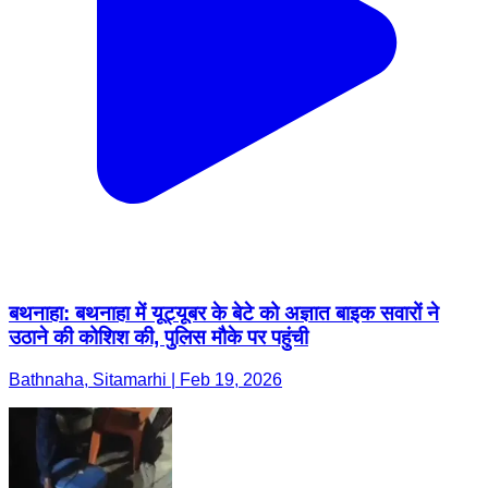
बथनाहा: बथनाहा में यूट्यूबर के बेटे को अज्ञात बाइक सवारों ने
उठाने की कोशिश की, पुलिस मौके पर पहुंची
Bathnaha, Sitamarhi | Feb 19, 2026