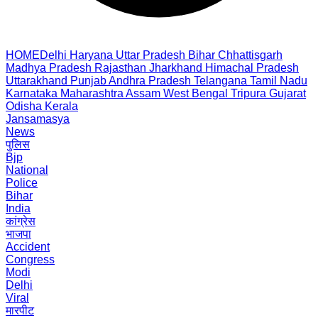
HOME
Delhi
Haryana
Uttar Pradesh
Bihar
Chhattisgarh
Madhya Pradesh
Rajasthan
Jharkhand
Himachal Pradesh
Uttarakhand
Punjab
Andhra Pradesh
Telangana
Tamil Nadu
Karnataka
Maharashtra
Assam
West Bengal
Tripura
Gujarat
Odisha
Kerala
Jansamasya
News
पुलिस
Bjp
National
Police
Bihar
India
कांग्रेस
भाजपा
Accident
Congress
Modi
Delhi
Viral
मारपीट