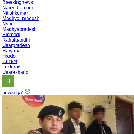
Breakingnews
Narendramodi
Nitishkumar
Madhya_pradesh
Nsui
Madhyapradesh
Pmmodi
Rahulgandhi
Uttarpradesh
Haryana
Hardoi
Cricket
Lucknow
Uttarakhand
newsriga5