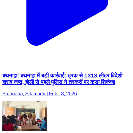
बथनाहा: बथनाहा में बड़ी कार्रवाई: ट्रक से 1313 लीटर विदेशी
शराब जब्त, होली से पहले पुलिस ने तस्करों पर कसा शिकंजा
Bathnaha, Sitamarhi | Feb 18, 2026