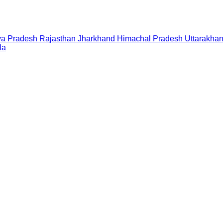
a Pradesh
Rajasthan
Jharkhand
Himachal Pradesh
Uttarakha
la