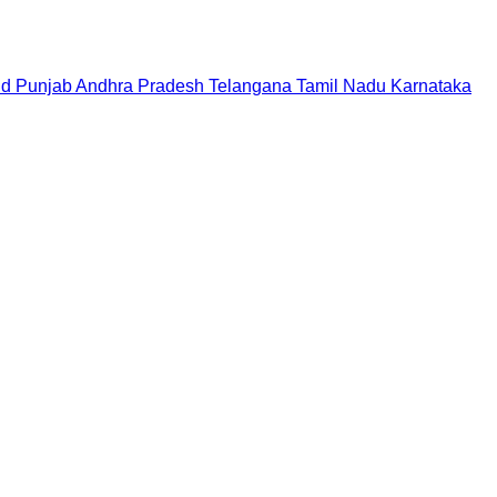
nd
Punjab
Andhra Pradesh
Telangana
Tamil Nadu
Karnataka