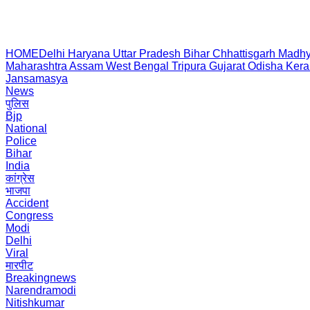
HOME
Delhi
Haryana
Uttar Pradesh
Bihar
Chhattisgarh
Madhy
Maharashtra
Assam
West Bengal
Tripura
Gujarat
Odisha
Kera
Jansamasya
News
पुलिस
Bjp
National
Police
Bihar
India
कांग्रेस
भाजपा
Accident
Congress
Modi
Delhi
Viral
मारपीट
Breakingnews
Narendramodi
Nitishkumar