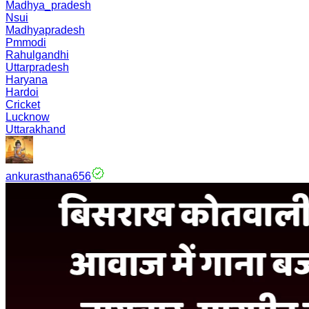
Madhya_pradesh
Nsui
Madhyapradesh
Pmmodi
Rahulgandhi
Uttarpradesh
Haryana
Hardoi
Cricket
Lucknow
Uttarakhand
ankurasthana656