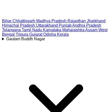
Bihar
Chhattisgarh
Madhya Pradesh
Rajasthan
Jharkhand
Himachal Pradesh
Uttarakhand
Punjab
Andhra Pradesh
Telangana
Tamil Nadu
Karnataka
Maharashtra
Assam
West
Bengal
Tripura
Gujarat
Odisha
Kerala
Gautam Buddh Nagar