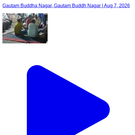
Gautam Buddha Nagar, Gautam Buddh Nagar | Aug 7, 2026