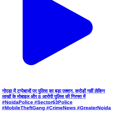
नोएडा में टप्पेबाजों पर पुलिस का बड़ा एक्शन, करोड़ों नहीं लेकिन
लाखों के मोबाइल और 8 आरोपी पुलिस की गिरफ्त में
#NoidaPolice #Sector63Police
#MobileTheftGang #CrimeNews #GreaterNoida
Gautam Buddha Nagar, Gautam Buddh Nagar | Aug 6, 2026