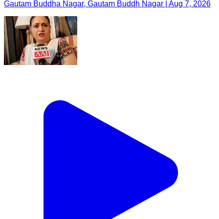
Gautam Buddha Nagar, Gautam Buddh Nagar | Aug 7, 2026