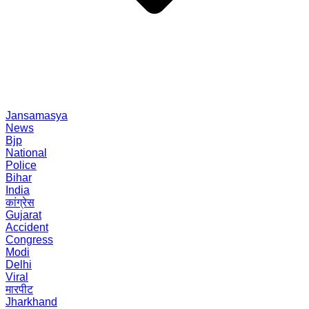
Jansamasya
News
Bjp
National
Police
Bihar
India
कांग्रेस
Gujarat
Accident
Congress
Modi
Delhi
Viral
मारपीट
Jharkhand