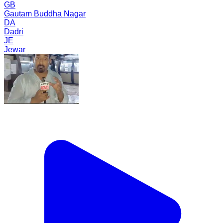
GB
Gautam Buddha Nagar
DA
Dadri
JE
Jewar