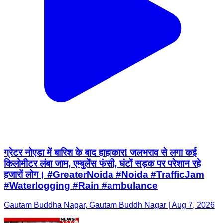
ग्रेटर नोएडा में बारिश के बाद हाहाकार! जलभराव से लगा कई
किलोमीटर लंबा जाम, एम्बुलेंस फंसी, घंटों सड़क पर परेशान रहे
हजारों लोग। #GreaterNoida #Noida #TrafficJam
#Waterlogging #Rain #ambulance
Gautam Buddha Nagar, Gautam Buddh Nagar | Aug 7, 2026