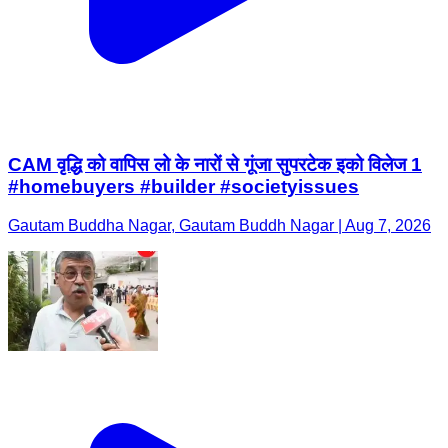
CAM वृद्धि को वापिस लो के नारों से गूंजा सुपरटेक इको विलेज 1
#homebuyers #builder #societyissues
Gautam Buddha Nagar, Gautam Buddh Nagar | Aug 7, 2026