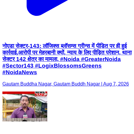
नोएडा सेक्टर-143: लॉजिक्स ब्लॉसम्स ग्रीन्स में पीड़ित पर ही हुई
कार्रवाई,आरोपी पर मेहरबानी क्यों, न्याय के लिए पीड़ित परेशान, थाना
सेक्टर 142 क्षेत्र का मामला, #Noida #GreaterNoida
#Sector143 #LogixBlossomsGreens
#NoidaNews
Gautam Buddha Nagar, Gautam Buddh Nagar | Aug 7, 2026