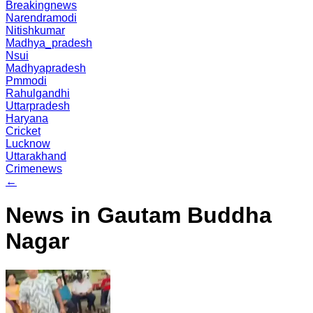
Breakingnews
Narendramodi
Nitishkumar
Madhya_pradesh
Nsui
Madhyapradesh
Pmmodi
Rahulgandhi
Uttarpradesh
Haryana
Cricket
Lucknow
Uttarakhand
Crimenews
←
News in Gautam Buddha
Nagar