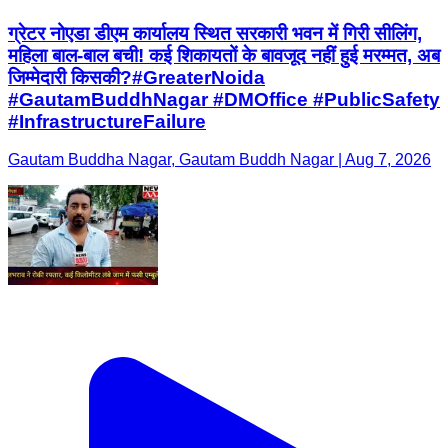
ग्रेटर नोएडा डीएम कार्यालय स्थित सरकारी भवन में गिरी सीलिंग,
महिला बाल-बाल बची! कई शिकायतों के बावजूद नहीं हुई मरम्मत, अब
जिम्मेदारी किसकी?#GreaterNoida
#GautamBuddhNagar #DMOffice #PublicSafety
#InfrastructureFailure
Gautam Buddha Nagar, Gautam Buddh Nagar | Aug 7, 2026