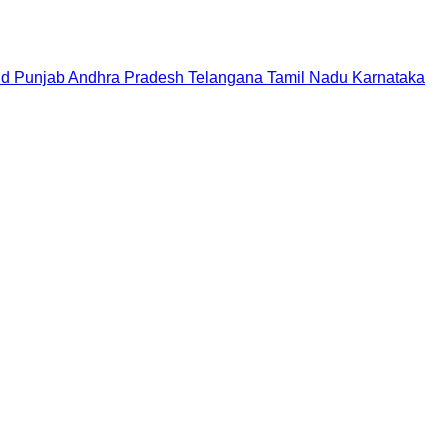
nd
Punjab
Andhra Pradesh
Telangana
Tamil Nadu
Karnataka