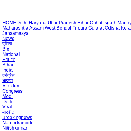
HOME
Delhi
Haryana
Uttar Pradesh
Bihar
Chhattisgarh
Madhy
Maharashtra
Assam
West Bengal
Tripura
Gujarat
Odisha
Kera
Jansamasya
News
पुलिस
Bjp
National
Police
Bihar
India
कांग्रेस
भाजपा
Accident
Congress
Modi
Delhi
Viral
मारपीट
Breakingnews
Narendramodi
Nitishkumar